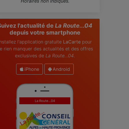
Horaires non indiqués.
Suivez l'actualité de
La Route...04
depuis votre smartphone
Installez l'application gratuite
LaCarte
pour
e rien manquer des actualités et des offres
exclusives de
La Route...04
.
iPhone
Android
La Route...04