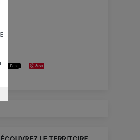
E
T
Save
ÉCOUVREZ LE TERRITOIRE