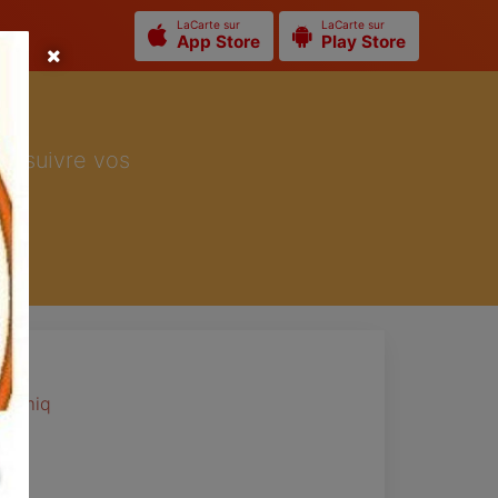
LaCarte sur
LaCarte sur
App Store
Play Store
ur suivre vos
onomiq