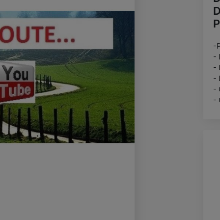
D
-
-
-
-
-
-