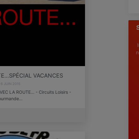
n
E...SPÉCIAL VACANCES
6 JUIN 2015
LA ROUTE... - Circuits Loisirs -
 Gourmande…