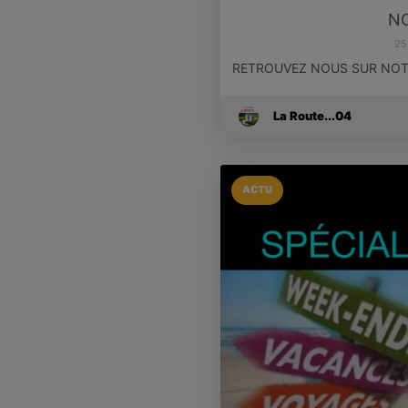
N
25
RETROUVEZ NOUS SUR NOTR
La Route...04
ACTU