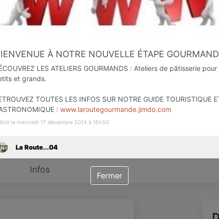
Favori
Contacter
BIENVENUE À NOTRE NOUVELLE ÉTAPE GOURMAND
ÉCOUVREZ LES ATELIERS GOURMANDS : Ateliers de pâtisserie pour
tits et grands.
ETROUVEZ TOUTES LES INFOS SUR NOTRE GUIDE TOURISTIQUE E
ASTRONOMIQUE :
www.laroutegourmande.jimdo.com
blié le mercredi 17 décembre 2014 à 16h50
La Route...04
Infos
Fermer
D