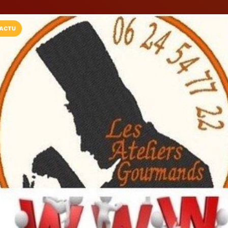
ACTU
Installez l'App LaCarte
Téléchargez gratuitement l'app LaCarte po
commerces favoris et ne rien rater !
Télécharger
Plus tard
La Route...04
Etapes Touristiqu et Gastr
Digne