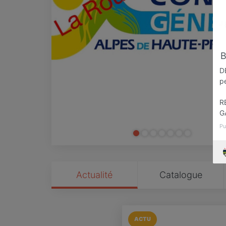
D
pe
R
G
Pu
Actualité
Catalogue
ACTU