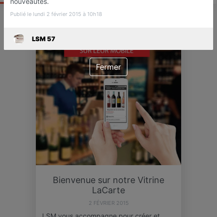
nouveautés.
Publié le lundi 2 février 2015 à 10h18
ACTU
LSM 57
Fermer
Bienvenue sur notre Vitrine
LaCarte
2 FÉVRIER 2015
LSM vous accompagne pour créer et