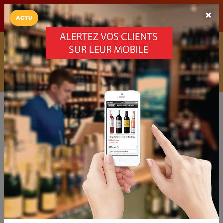
LaCarte sur
LaCarte
Play Store
ACTU
Installez l'App LaCarte
Téléchargez gratuitement l'app LaCarte pour suivre vos
commerces favoris et ne rien rater !
Télécharger
Plus tard