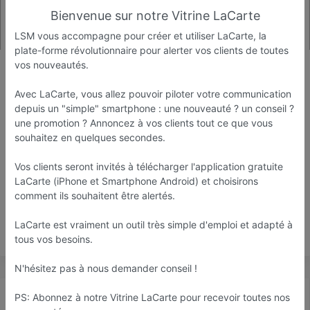
Bienvenue sur notre Vitrine LaCarte
LSM vous accompagne pour créer et utiliser LaCarte, la
plate-forme révolutionnaire pour alerter vos clients de toutes
LSM 57
vos nouveautés.
Agence de communication
Avec LaCarte, vous allez pouvoir piloter votre communication
Sanry les vigy
depuis un "simple" smartphone : une nouveauté ? un conseil ?
une promotion ? Annoncez à vos clients tout ce que vous
Favori
Contacter
souhaitez en quelques secondes.
Vos clients seront invités à télécharger l'application gratuite
LaCarte (iPhone et Smartphone Android) et choisirons
Ouvre dès 09:00
comment ils souhaitent être alertés.
LaCarte est vraiment un outil très simple d'emploi et adapté à
Save
tous vos besoins.
N'hésitez pas à nous demander conseil !
Actualité
Catalogue
Infos
PS: Abonnez à notre Vitrine LaCarte pour recevoir toutes nos