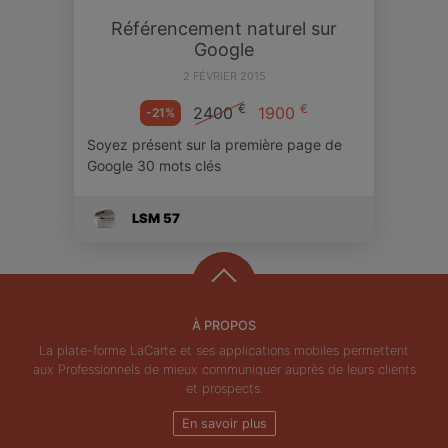
Référencement naturel sur
Google
2 FÉVRIER 2015
€
€
2400
1900
-21%
Soyez présent sur la première page de
Google 30 mots clés
LSM 57
À PROPOS
La plate-forme LaCarte et ses applications mobiles permettent
aux Professionnels de mieux communiquer auprès de leurs clients
et prospects.
En savoir plus