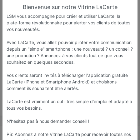
Bienvenue sur notre Vitrine LaCarte
LSM vous accompagne pour créer et utiliser LaCarte, la
plate-forme révolutionnaire pour alerter vos clients de toutes
LSM 44
vos nouveautés.
Agence de communication
Avec LaCarte, vous allez pouvoir piloter votre communication
Reze
depuis un "simple" smartphone : une nouveauté ? un conseil ?
une promotion ? Annoncez à vos clients tout ce que vous
Favori
Contacter
souhaitez en quelques secondes.
Vos clients seront invités à télécharger l'application gratuite
LaCarte (iPhone et Smartphone Android) et choisirons
Ouvre demain dès 09:00
comment ils souhaitent être alertés.
LaCarte est vraiment un outil très simple d'emploi et adapté à
Save
tous vos besoins.
N'hésitez pas à nous demander conseil !
Actualité
Catalogue
Infos
PS: Abonnez à notre Vitrine LaCarte pour recevoir toutes nos