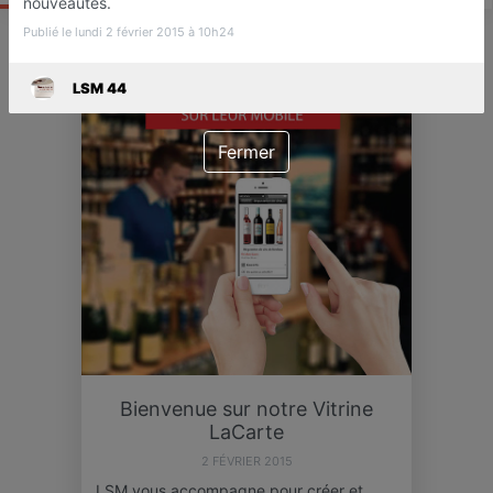
nouveautés.
Publié le lundi 2 février 2015 à 10h24
ACTU
LSM 44
Fermer
Bienvenue sur notre Vitrine
LaCarte
2 FÉVRIER 2015
LSM vous accompagne pour créer et