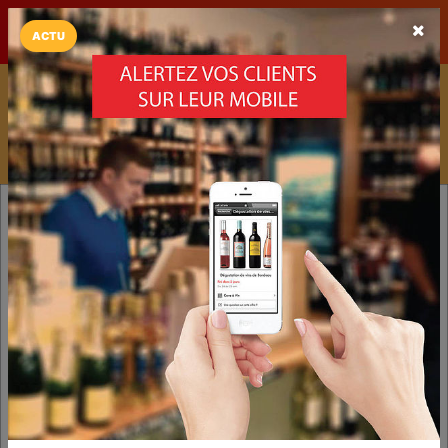
LaCarte sur
LaCarte
Play Store
ACTU
Installez l'App LaCarte
Téléchargez gratuitement l'app LaCarte pour suivre vos
commerces favoris et ne rien rater !
Télécharger
Plus tard