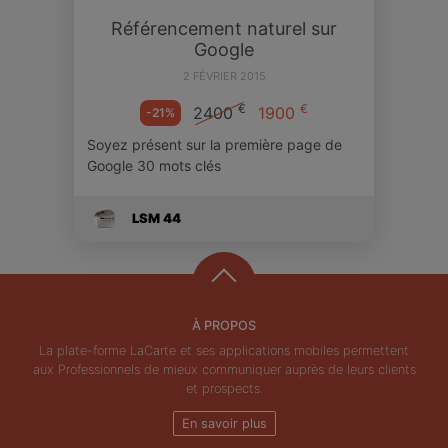
Référencement naturel sur
Google
2 FÉVRIER 2015
€
€
2400
1900
-21%
Soyez présent sur la première page de
Google 30 mots clés
LSM 44
À PROPOS
La plate-forme LaCarte et ses applications mobiles permettent
aux Professionnels de mieux communiquer auprès de leurs clients
et prospects.
En savoir plus