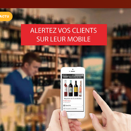
ACTU
Installez l'App LaCarte
Téléchargez gratuitement l'app LaCarte po
commerces favoris et ne rien rater !
Télécharger
Plus tard
LSM 44
Agence de communication
Reze