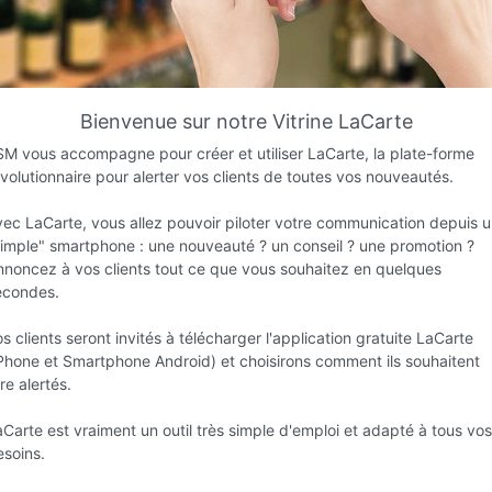
Favori
Contacter
Bienvenue sur notre Vitrine LaCarte
Ouvre demain dès 09:00
SM vous accompagne pour créer et utiliser LaCarte, la plate-forme
volutionnaire pour alerter vos clients de toutes vos nouveautés.
vec LaCarte, vous allez pouvoir piloter votre communication depuis 
simple" smartphone : une nouveauté ? un conseil ? une promotion ?
nnoncez à vos clients tout ce que vous souhaitez en quelques
econdes.
s clients seront invités à télécharger l'application gratuite LaCarte
iPhone et Smartphone Android) et choisirons comment ils souhaitent
Infos
re alertés.
Carte est vraiment un outil très simple d'emploi et adapté à tous vos
esoins.
C