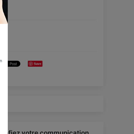
un
Save
onfiez votre communication