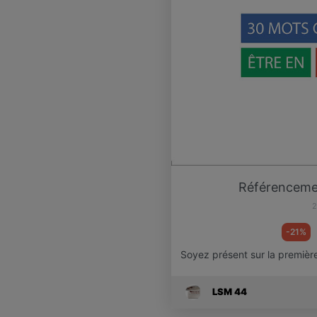
Référencemen
2
-21%
Soyez présent sur la premièr
LSM 44