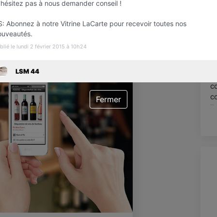
'hésitez pas à nous demander conseil !
n
S: Abonnez à notre Vitrine LaCarte pour recevoir toutes nos
L
ouveautés.
p
blié le lundi 2 février 2015 à 10h24
d
j
LSM 44
F
c
c
Fermer
l
d
b
N
m
v
r
j
D
c
s