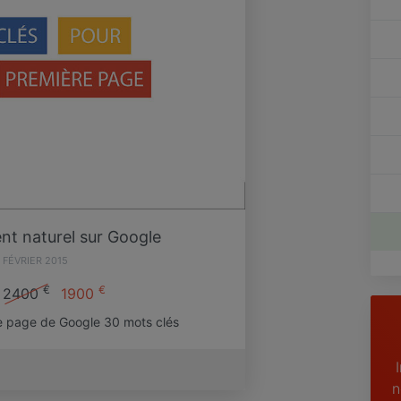
t naturel sur Google
 FÉVRIER 2015
€
€
2400
1900
e page de Google 30 mots clés
n