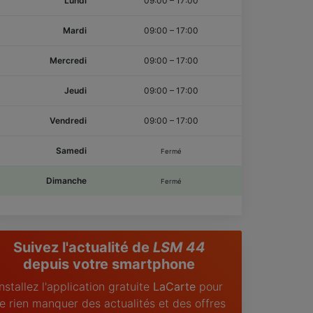
Lundi
09:00
–
17:00
Mardi
09:00
–
17:00
Mercredi
09:00
–
17:00
Jeudi
09:00
–
17:00
Vendredi
09:00
–
17:00
Samedi
Fermé
Dimanche
Fermé
Suivez l'actualité de
LSM 44
depuis votre smartphone
Installez l'application gratuite
LaCarte
pour
e rien manquer des actualités et des offres