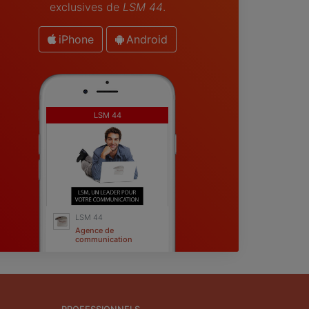
exclusives de
LSM 44
.
iPhone
Android
LSM 44
LSM 44
Agence de
communication
Reze