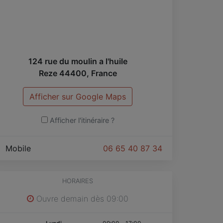
otre site web adapté aux dernières
echnologies.
M, c est aussi l optimisation de votre site web
ur le moteur de recherche Google par le biais
 un référencement naturel ciblé et performant.
124 rue du moulin a l'huile
Reze
44400
,
France
Afficher sur Google Maps
Afficher l'itinéraire ?
Mobile
06 65 40 87 34
HORAIRES
Ouvre demain dès 09:00