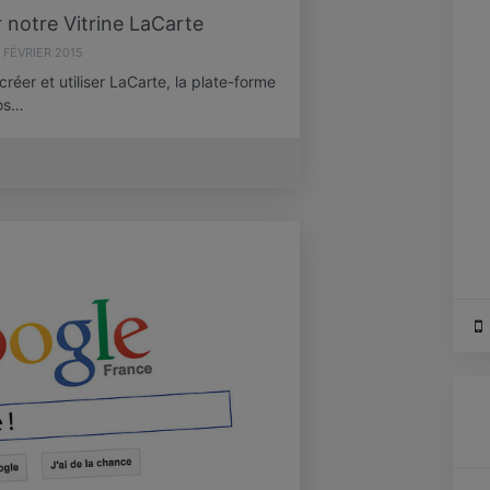
v
 notre Vitrine LaCarte
t
 FÉVRIER 2015
LS
er et utiliser LaCarte, la plate-forme
s
vos…
d