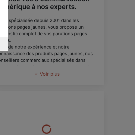
umérique à nos experts.
SM , spécialisée depuis 2001 dans les
arutions pages jaunes, vous propose un
iagnostic complet de vos parutions pages
aunes.
orts de notre expérience et notre
onnaissance des produits pages jaunes, nos
onseillers commerciaux spécialisés dans
’audit en économie, vous soumettront un plan
e communication défini selon vos réels
Voir plus
esoins et votre retour sur investissement.
ous confier votre budget pages jaunes ne
odifie en rien votre procédure de commande,
ous réglez directement pages jaunes et
ecevez directement tous les documents pages
aunes inhérents à votre commande.
ans le cadre de votre stratégie de
ommunication, LSM met a votre disposition
on équipe de web designers pour réaliser