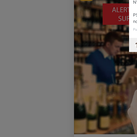
N
P
n
Pu