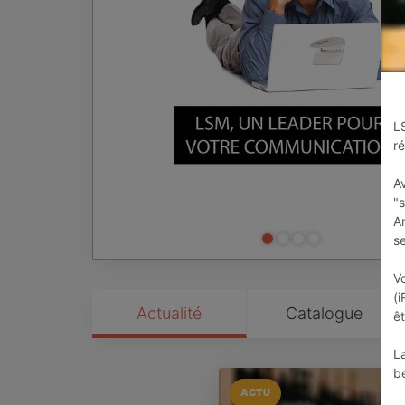
L
ré
A
"
A
s
Vo
(
Actualité
Catalogue
êt
La
b
ACTU