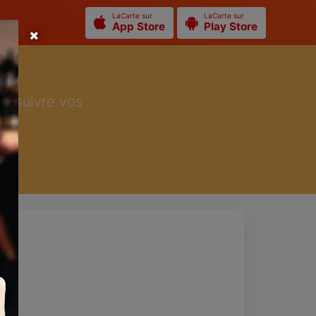
LaCarte sur
LaCarte sur
App Store
Play Store
ur suivre vos