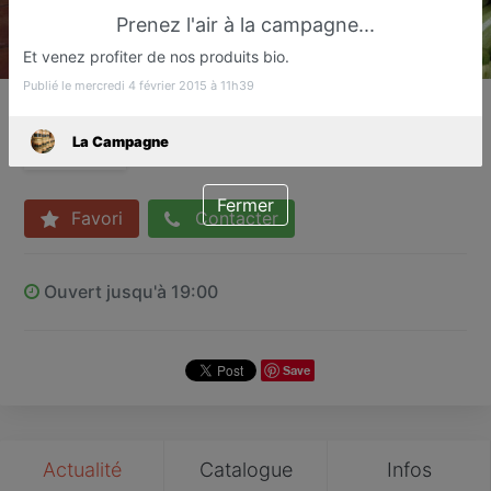
Prenez l'air à la campagne...
Et venez profiter de nos produits bio.
Publié le mercredi 4 février 2015 à 11h39
La Campagne
Vente directe producteurs
La Campagne
Cannes
Fermer
Favori
Contacter
Ouvert jusqu'à 19:00
Save
Actualité
Catalogue
Infos