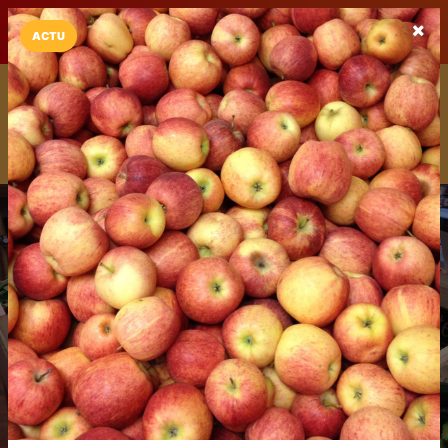
LaCarte sur
LaCarte
Play Store
ACTU
Installez l'App LaCarte
Téléchargez gratuitement l'app LaCarte pour suivre vos
commerces favoris et ne rien rater !
Télécharger
Plus tard