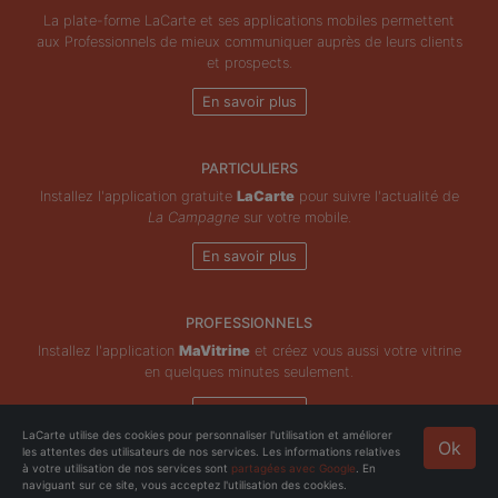
La plate-forme LaCarte et ses applications mobiles permettent
aux Professionnels de mieux communiquer auprès de leurs clients
et prospects.
En savoir plus
PARTICULIERS
Installez l'application gratuite
LaCarte
pour suivre l'actualité de
La Campagne
sur votre mobile.
En savoir plus
PROFESSIONNELS
Installez l'application
MaVitrine
et créez vous aussi votre vitrine
en quelques minutes seulement.
En savoir plus
LaCarte utilise des cookies pour personnaliser l'utilisation et améliorer
Ok
les attentes des utilisateurs de nos services. Les informations relatives
Copyright © ZeMAP 2026 - Tous droits réservés.
à votre utilisation de nos services sont
partagées avec Google
. En
naviguant sur ce site, vous acceptez l'utilisation des cookies.