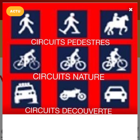
LaCarte sur
LaCarte
Play Store
ACTU
Installez l'App LaCarte
Téléchargez gratuitement l'app LaCarte pour suivre vos
commerces favoris et ne rien rater !
Télécharger
Plus tard