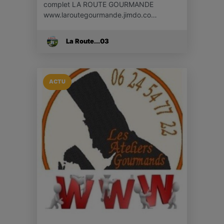
complet LA ROUTE GOURMANDE
www.laroutegourmande.jimdo.co…
La Route...03
ACTU