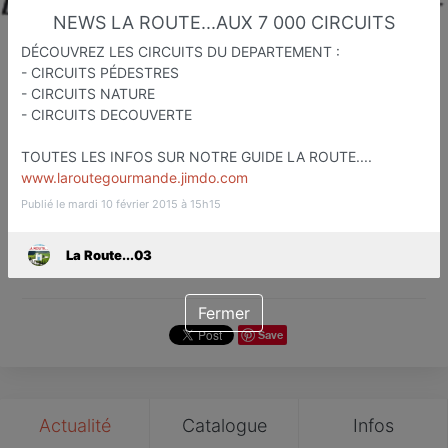
NEWS LA ROUTE...AUX 7 000 CIRCUITS
DÉCOUVREZ LES CIRCUITS DU DEPARTEMENT :
- CIRCUITS PÉDESTRES
La Route...03
- CIRCUITS NATURE
- CIRCUITS DECOUVERTE
Etapes Touristiqu et Gastronomiq
Moulins
TOUTES LES INFOS SUR NOTRE GUIDE LA ROUTE....
www.laroutegourmande.jimdo.com
Favori
Contacter
Publié le mardi 10 février 2015 à 15h15
La Route...03
Fermer
Save
Actualité
Catalogue
Infos