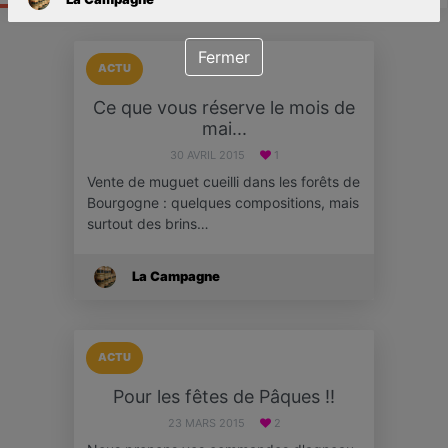
Fermer
ACTU
Ce que vous réserve le mois de
mai...
30 AVRIL 2015
1
Vente de muguet cueilli dans les forêts de
Bourgogne : quelques compositions, mais
surtout des brins…
La Campagne
ACTU
Pour les fêtes de Pâques !!
23 MARS 2015
2