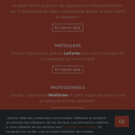
La plate-forme LaCarte et ses applications mobiles permettent
aux Professionnels de mieux communiquer auprès de leurs clients
et prospects.
En savoir plus
PARTICULIERS
Installez l'application gratuite
LaCarte
pour suivre l'actualité de
La Campagne
sur votre mobile.
En savoir plus
PROFESSIONNELS
Installez l'application
MaVitrine
et créez vous aussi votre vitrine
en quelques minutes seulement.
En savoir plus
LaCarte utilise des cookies pour personnaliser l'utilisation et améliorer
Ok
les attentes des utilisateurs de nos services. Les informations relatives
Copyright © ZeMAP 2026 - Tous droits réservés.
à votre utilisation de nos services sont
partagées avec Google
. En
naviguant sur ce site, vous acceptez l'utilisation des cookies.