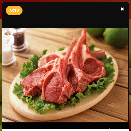
LaCarte sur
LaCarte
Play Store
ACTU
Installez l'App LaCarte
Téléchargez gratuitement l'app LaCarte pour suivre vos
commerces favoris et ne rien rater !
Télécharger
Plus tard