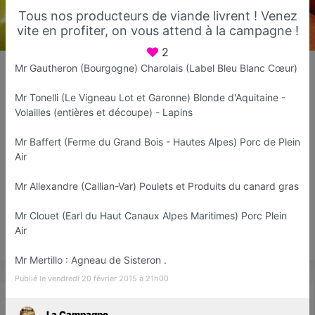
Tous nos producteurs de viande livrent ! Venez
vite en profiter, on vous attend à la campagne !
2
La Campagne
Mr Gautheron (Bourgogne) Charolais (Label Bleu Blanc Cœur)
Vente directe producteurs
Mr Tonelli (Le Vigneau Lot et Garonne) Blonde d'Aquitaine -
Cannes
Volailles (entières et découpe) - Lapins
Favori
Contacter
Mr Baffert (Ferme du Grand Bois - Hautes Alpes) Porc de Plein
Air
Ouvert jusqu'à 19:00
Mr Allexandre (Callian-Var) Poulets et Produits du canard gras
Mr Clouet (Earl du Haut Canaux Alpes Maritimes) Porc Plein
Air
Save
Mr Mertillo : Agneau de Sisteron .
Publié le vendredi 20 février 2015 à 21h00
Actualité
Catalogue
Infos
La Campagne