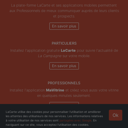
La plate-forme LaCarte et ses applications mobiles permettent
aux Professionnels de mieux communiquer auprès de leurs clients
et prospects.
En savoir plus
PARTICULIERS
Installez l'application gratuite
LaCarte
pour suivre l'actualité de
La Campagne
sur votre mobile.
En savoir plus
PROFESSIONNELS
Installez l'application
MaVitrine
et créez vous aussi votre vitrine
en quelques minutes seulement.
En savoir plus
LaCarte utilise des cookies pour personnaliser l'utilisation et améliorer
Ok
les attentes des utilisateurs de nos services. Les informations relatives
Copyright © ZeMAP 2026 - Tous droits réservés.
à votre utilisation de nos services sont
partagées avec Google
. En
naviguant sur ce site, vous acceptez l'utilisation des cookies.