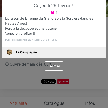
Ce jeudi 26 février !!
1
Livraison de la ferme du Grand Bois (à Sorbiers dans les
La Campagne
Hautes Alpes)
Vente directe producteurs
Porc à la découpe et charcuterie !!
Venez en profiter !!
Cannes
Publié le mercredi 25 février 2015 à 15h16
Favori
Contacter
La Campagne
Ouvre demain dès 08:00
Fermer
Save
Actualité
Catalogue
Infos