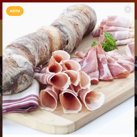
LaCarte sur
LaCarte
Play Store
ACTU
Installez l'App LaCarte
Téléchargez gratuitement l'app LaCarte pour suivre vos
commerces favoris et ne rien rater !
Télécharger
Plus tard