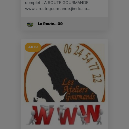
complet LA ROUTE GOURMANDE
www.laroutegourmande.jimdo.co…
La Route...09
ACTU