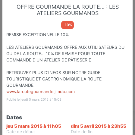
OFFRE GOURMANDE LA ROUTE... : LES
ATELIERS GOURMANDS
-10%
La Route...09
REMISE EXCEPTIONNELLE 10%
Etapes Touristiqu et Gastronomiq
Foix
LES ATELIERS GOURMANDS OFFRE AUX UTILISATEURS DU
GUIDE LA ROUTE... 10% DE REMISE POUR TOUTE
Favori
Contacter
COMMANDE D'UN ATELIER DE PÂTISSERIE
RETROUVEZ PLUS D'INFOS SUR NOTRE GUIDE
TOURISTIQUE ET GASTRONOMIQUE LA ROUTE
GOURMANDE.
www.laroutegourmande.jimdo.com
Publié le jeudi 5 mars 2015 à 11h03
Save
Dates
jeu 5 mars 2015 à 11h05
dim 5 avril 2015 à 23h55
Actualité
Catalogue
Infos
Date de début
Date de fin