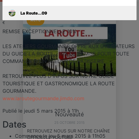
La Route...09
ACTU
€
REMISE EXCEPTIONNELLE 10%
LES ATELIERS GOURMANDS OFFRE AUX UTILISATEURS
DU GUIDE LA ROUTE... 10% DE REMISE POUR TOUTE
COMMANDE D'UN ATELIER DE PÂTISSERIE
RETROUVEZ PLUS D'INFOS SUR NOTRE GUIDE
TOURISTIQUE ET GASTRONOMIQUE LA ROUTE
GOURMANDE.
www.laroutegourmande.jimdo.com
Publié le jeudi 5 mars 2015 à 11h
Nouveauté
Dates
25 OCTOBRE 2015
RETROUVEZ NOUS SUR NOTRE CHAÎNE
Commence le
jeu 5 mars 2015 à 11h05
OFFICIELLE YOUTUBE