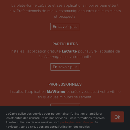
La plate-forme LaCarte et ses applications mobiles permettent
aux Professionnels de mieux communiquer auprès de leurs clients
et prospects.
En savoir plus
PARTICULIERS
Installez l'application gratuite
LaCarte
pour suivre l'actualité de
La Campagne
sur votre mobile.
En savoir plus
PROFESSIONNELS
Installez l'application
MaVitrine
et créez vous aussi votre vitrine
en quelques minutes seulement.
En savoir plus
LaCarte utilise des cookies pour personnaliser l'utilisation et améliorer
Ok
les attentes des utilisateurs de nos services. Les informations relatives
Copyright © ZeMAP 2026 - Tous droits réservés.
à votre utilisation de nos services sont
partagées avec Google
. En
naviguant sur ce site, vous acceptez l'utilisation des cookies.