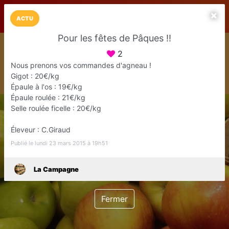
LaCarte sur
LaCarte
Play Store
ACTU
Pour les fêtes de Pâques !!
Installez l'App LaCarte
2
Téléchargez gratuitement l'app LaCarte pour suivre vos
commerces favoris et ne rien rater !
Nous prenons vos commandes d'agneau !
Gigot : 20€/kg
Télécharger
Plus tard
Épaule à l'os : 19€/kg
Épaule roulée : 21€/kg
Selle roulée ficelle : 20€/kg
Éleveur : C.Giraud
Publié le lundi 23 mars 2015 à 19h51
La Campagne
Fermer