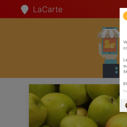
LaCarte
V
c
Le
su
5
Et
Pu