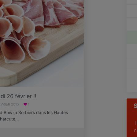
di 26 février !!
ÉVRIER 2015
1
S
d Bois (à Sorbiers dans les Hautes
charcute…
n