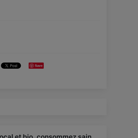
Save
ocal et bio, consommez sain