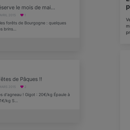
p
serve le mois de mai...
AVRIL 2015
1
V
 les forêts de Bourgogne : quelques
mi
es brins…
pr
fêtes de Pâques !!
MARS 2015
2
d'agneau ! Gigot : 20€/kg Épaule à
 21€/kg S…