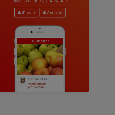
exclusives de
La Campagne
.
iPhone
Android
La Campagne
LA CAMPAGNE
Vente directe
producteurs
Cannes