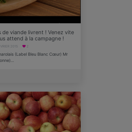
de viande livrent ! Venez vite
ous attend à la campagne !
ÉVRIER 2015
2
arolais (Label Bleu Blanc Cœur) Mr
aronne)…