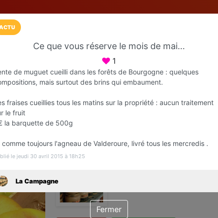
ACTU
Ce que vous réserve le mois de mai...
Installez l'App LaCarte
1
Téléchargez gratuitement l'app LaCarte po
ente de muguet cueilli dans les forêts de Bourgogne : quelques
ompositions, mais surtout des brins qui embaument.
commerces favoris et ne rien rater !
s fraises cueillies tous les matins sur la propriété : aucun traitement
Télécharger
Plus tard
r le fruit
€ la barquette de 500g
 comme toujours l'agneau de Valderoure, livré tous les mercredis .
blié le jeudi 30 avril 2015 à 18h25
La Campagne
Vente directe producteurs
La Campagne
Cannes
Fermer