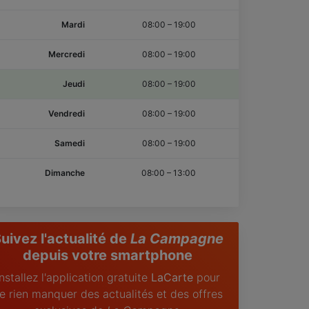
Mardi
08:00
–
19:00
Mercredi
08:00
–
19:00
Jeudi
08:00
–
19:00
Vendredi
08:00
–
19:00
Samedi
08:00
–
19:00
Dimanche
08:00
–
13:00
uivez l'actualité de
La Campagne
depuis votre smartphone
Installez l'application gratuite
LaCarte
pour
e rien manquer des actualités et des offres