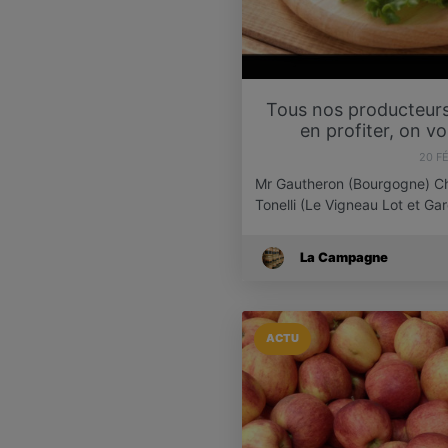
Tous nos producteurs 
en profiter, on v
20 F
Mr Gautheron (Bourgogne) Ch
Tonelli (Le Vigneau Lot et G
La Campagne
ACTU