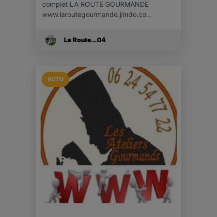
complet LA ROUTE GOURMANDE
www.laroutegourmande.jimdo.co…
La Route...04
ACTU