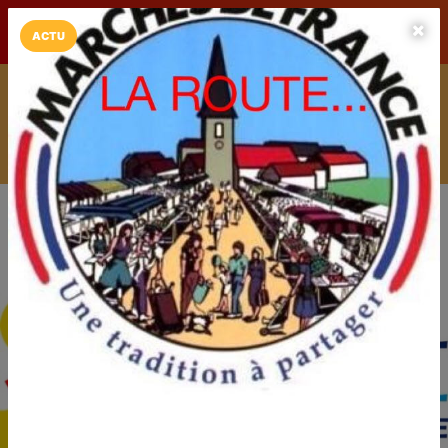
LaCarte sur
LaCarte
Play Store
ACTU
Installez l'App LaCarte
Téléchargez gratuitement l'app LaCarte pour suivre vos
commerces favoris et ne rien rater !
Télécharger
Plus tard