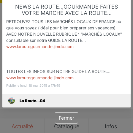
NEWS LA ROUTE...GOURMANDE FAITES
VOTRE MARCHÉ AVEC LA ROUTE...
RETROUVEZ TOUS LES MARCHÉS LOCAUX DE FRANCE où
La Route...04
que vous soyez (idéal pour bien préparer ses vacances)
AVEC NOTRE NOUVELLE RUBRIQUE : "MARCHÉS LOCAUX"
Etapes Touristiqu et Gastronomiq
consultable sur notre GUIDE LA ROUTE...
Digne
www.laroutegourmande.jimdo.com
Favori
Contacter
TOUTES LES INFOS SUR NOTRE GUIDE LA ROUTE....
www.laroutegourmande.jimdo.com
Publié le lundi 18 mai 2015 à 17h49
Save
La Route...04
Fermer
Actualité
Catalogue
Infos