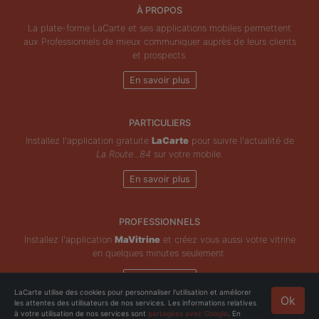
À PROPOS
La plate-forme LaCarte et ses applications mobiles permettent
aux Professionnels de mieux communiquer auprès de leurs clients
et prospects.
En savoir plus
PARTICULIERS
Installez l'application gratuite
LaCarte
pour suivre l'actualité de
La Route...84
sur votre mobile.
En savoir plus
PROFESSIONNELS
Installez l'application
MaVitrine
et créez vous aussi votre vitrine
en quelques minutes seulement.
En savoir plus
LaCarte utilise des cookies pour personnaliser l'utilisation et améliorer
Ok
les attentes des utilisateurs de nos services. Les informations relatives
Copyright © ZeMAP 2026 - Tous droits réservés.
à votre utilisation de nos services sont
partagées avec Google
. En