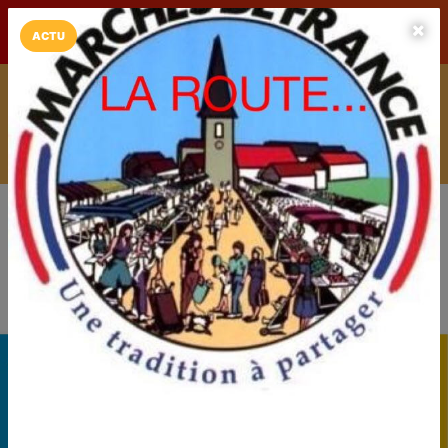
LaCarte sur
LaCarte
Play Store
ACTU
Installez l'App LaCarte
Téléchargez gratuitement l'app LaCarte pour suivre vos
commerces favoris et ne rien rater !
Télécharger
Plus tard