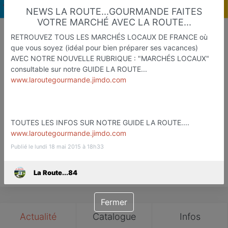
NEWS LA ROUTE...GOURMANDE FAITES
VOTRE MARCHÉ AVEC LA ROUTE...
RETROUVEZ TOUS LES MARCHÉS LOCAUX DE FRANCE où
La Route...84
que vous soyez (idéal pour bien préparer ses vacances)
AVEC NOTRE NOUVELLE RUBRIQUE : "MARCHÉS LOCAUX"
Etapes Touristique et Gastronomiq
consultable sur notre GUIDE LA ROUTE...
Avignon
www.laroutegourmande.jimdo.com
Favori
Contacter
TOUTES LES INFOS SUR NOTRE GUIDE LA ROUTE....
www.laroutegourmande.jimdo.com
Publié le lundi 18 mai 2015 à 18h33
Save
La Route...84
Fermer
Actualité
Catalogue
Infos