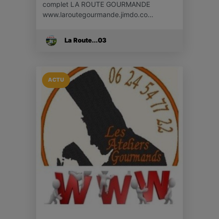
complet LA ROUTE GOURMANDE
www.laroutegourmande.jimdo.co…
La Route...03
ACTU