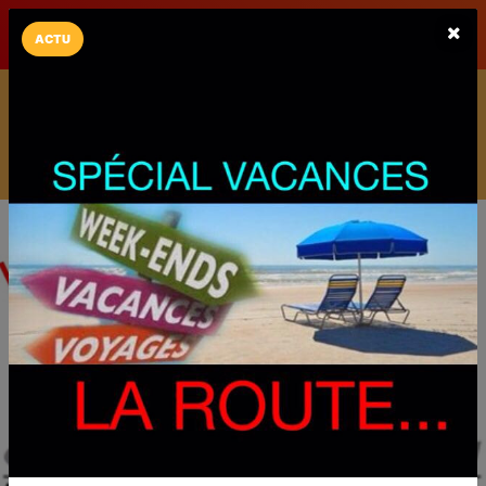
LaCarte sur
LaCarte
Play Store
ACTU
Installez l'App LaCarte
Téléchargez gratuitement l'app LaCarte pour suivre vos
commerces favoris et ne rien rater !
Télécharger
Plus tard