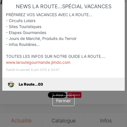
NEWS LA ROUTE...SPÉCIAL VACANCES
PRÉPAREZ VOS VACANCES AVEC LA ROUTE...
- Circuits Loisirs
La Route...03
- Sites Touristiques
- Etapes Gourmandes
Etapes Touristiqu et Gastronomiq
- Jours de Marché, Produits du Terroir
Moulins
- Infos Routières...
Favori
Contacter
TOUTES LES INFOS SUR NOTRE GUIDE LA ROUTE....
www.laroutegourmande.jimdo.com
Publié le samedi 6 juin 2015 à 12h47
La Route...03
Save
Fermer
Actualité
Catalogue
Infos