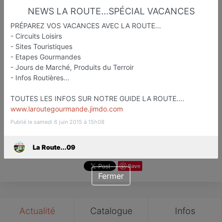
NEWS LA ROUTE...SPÉCIAL VACANCES
PRÉPAREZ VOS VACANCES AVEC LA ROUTE...
- Circuits Loisirs
La Route...09
- Sites Touristiques
- Etapes Gourmandes
Etapes Touristiqu et Gastronomiq
- Jours de Marché, Produits du Terroir
Foix
- Infos Routières...
Favori
Contacter
TOUTES LES INFOS SUR NOTRE GUIDE LA ROUTE....
www.laroutegourmande.jimdo.com
Publié le samedi 6 juin 2015 à 15h08
La Route...09
Save
Fermer
Actualité
Catalogue
Infos