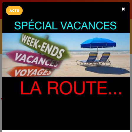
LaCarte sur
LaCarte
Play Store
ACTU
Installez l'App LaCarte
Téléchargez gratuitement l'app LaCarte pour suivre vos
commerces favoris et ne rien rater !
Télécharger
Plus tard