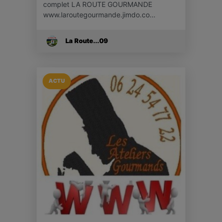
complet LA ROUTE GOURMANDE
www.laroutegourmande.jimdo.co…
La Route...09
ACTU