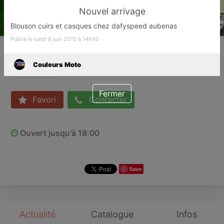
Nouvel arrivage
Blouson cuirs et casques chez dafyspeed aubenas
Publié le lundi 8 juin 2015 à 14h40
Couleurs Moto
Location, vente, réparation
Couleurs Moto
AUBENAS
Fermer
Favori
Contacter
Ouvert jusqu'à 18:00
Save
Actualité
Catalogue
Infos