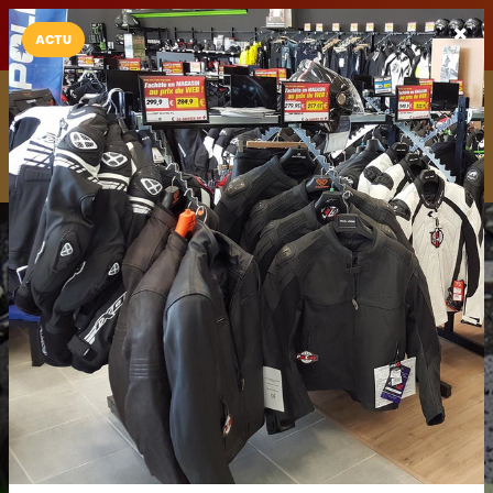
LaCarte sur
LaCarte
Play Store
ACTU
Installez l'App LaCarte
Téléchargez gratuitement l'app LaCarte pour suivre vos
commerces favoris et ne rien rater !
Télécharger
Plus tard