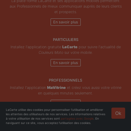
La plate-forme LaCarte et ses applications mobiles permettent
aux Professionnels de mieux communiquer auprès de leurs clients
et prospects.
En savoir plus
PARTICULIERS
Installez l'application gratuite
LaCarte
pour suivre l'actualité de
Couleurs Moto
sur votre mobile.
En savoir plus
PROFESSIONNELS
Installez l'application
MaVitrine
et créez vous aussi votre vitrine
en quelques minutes seulement.
En savoir plus
LaCarte utilise des cookies pour personnaliser l'utilisation et améliorer
Ok
les attentes des utilisateurs de nos services. Les informations relatives
Copyright © ZeMAP 2026 - Tous droits réservés.
à votre utilisation de nos services sont
partagées avec Google
. En
naviguant sur ce site, vous acceptez l'utilisation des cookies.