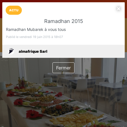
LaCarte sur
LaCarte
Play Store
ACTU
Ramadhan 2015
Installez l'App LaCarte
Ramadhan Mubarek à vous tous
Téléchargez gratuitement l'app LaCarte pour suivre vos
commerces favoris et ne rien rater !
Publié le vendredi 19 juin 2015 à 18h07
Télécharger
Plus tard
almafrique Sarl
Fermer