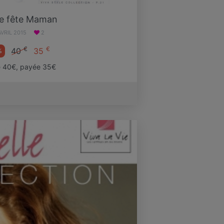
e fête Maman
AVRIL 2015
2
€
€
40
35
%
e 40€, payée 35€