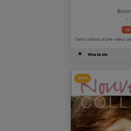
Bonn
15 
-13
Carte cadeau d'une valeur d
Viva la vie
ACTU