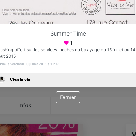
Favori
Contacter
Summer Time
Ouvert jusqu'à 19:00
1
ushing offert sur les services mèches ou balayage du 15 juillet ou 14
oût 2015
blié le vendredi 10 juillet 2015 à 11h45
Viva la vie
Fermer
Infos
V