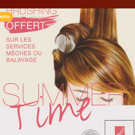
ACTU
Installez l'App LaCarte
Téléchargez gratuitement l'app LaCarte po
commerces favoris et ne rien rater !
Télécharger
Plus tard
Viva la vie
Coiffeur
Challans