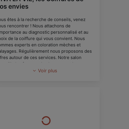
os envies
ous êtes à la recherche de conseils, venez
ous rencontrer ! Nous attachons de
'importance au diagnostic personnalisé et au
hoix de la coiffure qui vous convient. Nous
ommes experts en coloration mèches et
alayages. Régulièrement nous proposons des
ffres autour de ces services. Notre salon
ccueille les femmes, les hommes et les
nfants. Nous vous proposons une gamme de
Voir plus
roduits professionnels. Le salon est ouvert du
ardi au samedi et propose une journée
ontinue du jeudi au samedi. Soyez les
ienvenus !