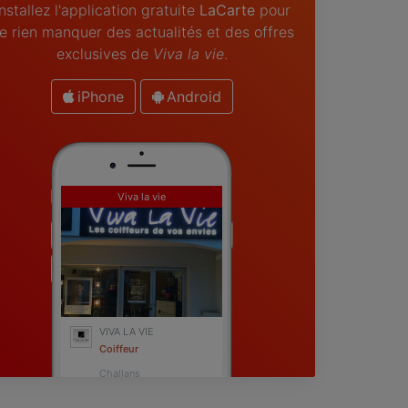
Installez l'application gratuite
LaCarte
pour
e rien manquer des actualités et des offres
exclusives de
Viva la vie
.
iPhone
Android
Viva la vie
VIVA LA VIE
Coiffeur
Challans