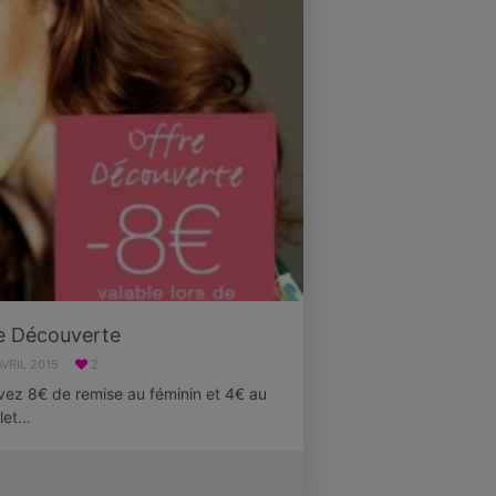
e Découverte
AVRIL 2015
2
evez 8€ de remise au féminin et 4€ au
plet…