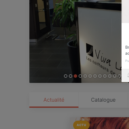
Br
a
Pu
Actualité
Catalogue
ACTU