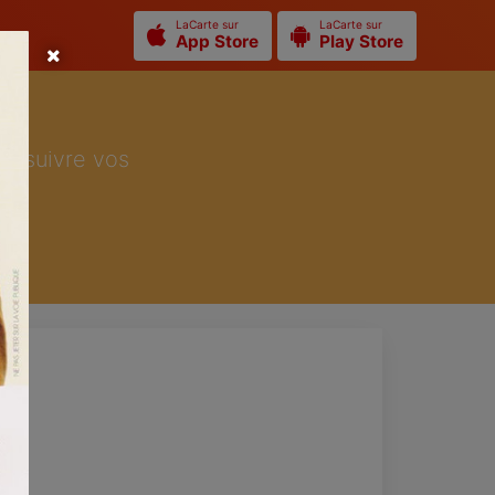
LaCarte sur
LaCarte sur
App Store
Play Store
ur suivre vos