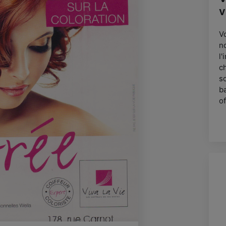
v
V
n
l
c
s
b
o
a
e
p
m
c
b