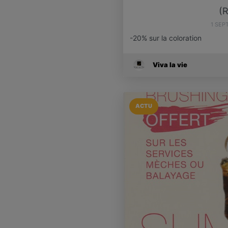
(R
1 SEP
-20% sur la coloration
Viva la vie
ACTU