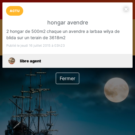
LaCarte sur
LaCarte
Play Store
ACTU
hongar avendre
Installez l'App LaCarte
2 hongar de 500m2 chaque un avendre a larbaa wilya de
Téléchargez gratuitement l'app LaCarte pour suivre vos
blida sur un terain de 3618m2
commerces favoris et ne rien rater !
Publié le jeudi 16 juillet 2015 à 03h23
Télécharger
Plus tard
libre agent
Fermer