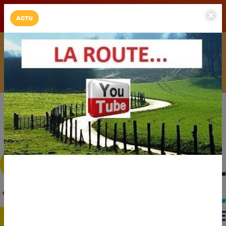
LaCarte sur
LaCarte
Play Store
ACTU
Installez l'App LaCarte
Téléchargez gratuitement l'app LaCarte pour suivre vos
commerces favoris et ne rien rater !
Télécharger
Plus tard