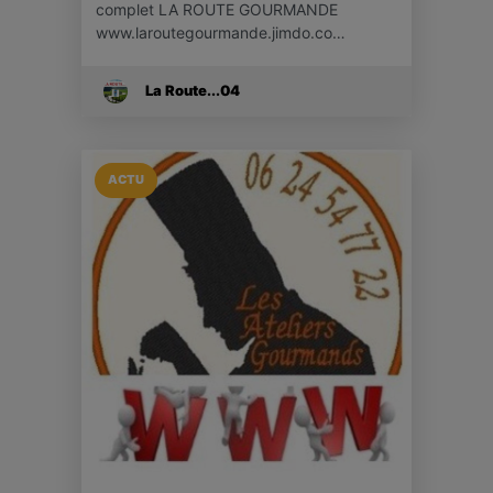
complet LA ROUTE GOURMANDE
www.laroutegourmande.jimdo.co…
La Route...04
ACTU