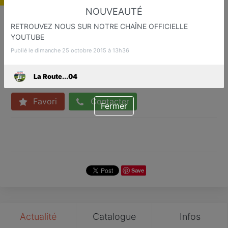
NOUVEAUTÉ
RETROUVEZ NOUS SUR NOTRE CHAÎNE OFFICIELLE
YOUTUBE
La Route...04
Publié le dimanche 25 octobre 2015 à 13h36
Etapes Touristiqu et Gastronomiq
Digne
La Route...04
Favori
Contacter
Fermer
Save
Actualité
Catalogue
Infos