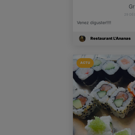
Gr
29 DÉ
Venez diguster!!!!
Restaurant L'Ananas
ACTU