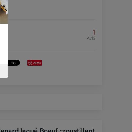
1
Avis
Save
anard laqué,Boeuf croustillant