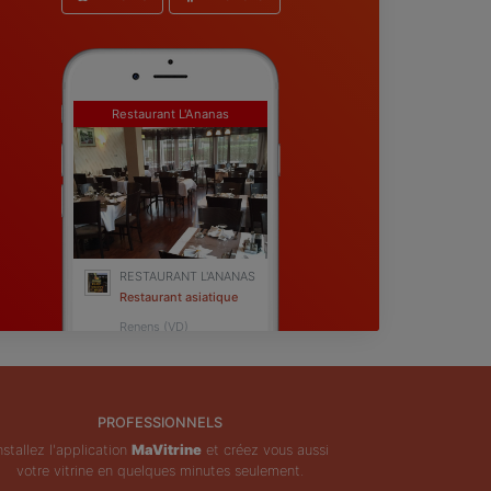
Restaurant L'Ananas
RESTAURANT L'ANANAS
Restaurant asiatique
Renens (VD)
PROFESSIONNELS
nstallez l'application
MaVitrine
et créez vous aussi
votre vitrine en quelques minutes seulement.