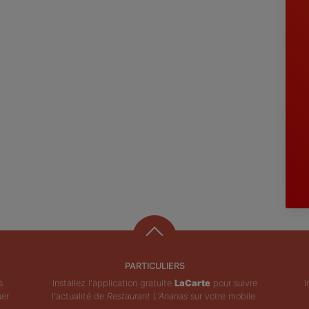
PARTICULIERS
s
Installez l'application gratuite
LaCarte
pour suivre
I
uer
l'actualité de
Restaurant L'Ananas
sur votre mobile.