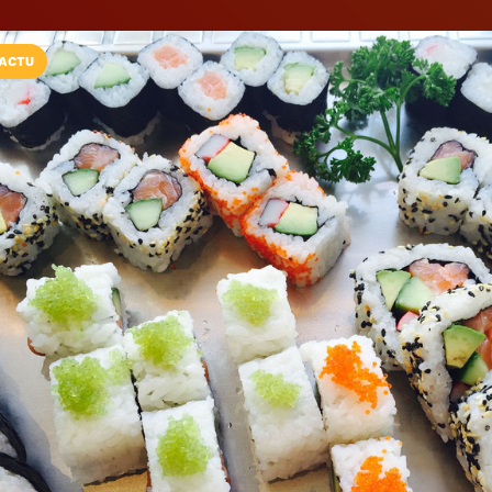
ACTU
Installez l'App LaCarte
Téléchargez gratuitement l'app LaCarte po
commerces favoris et ne rien rater !
Télécharger
Plus tard
Restaurant L'A
Restaurant asiatique
Renens (VD)