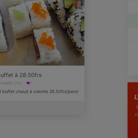
uffet à 28.50frs
CEMBRE 2015
1
 buffet chaud à volonte 28.50frs/pers!
L
n