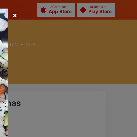
LaCarte sur
LaCarte sur
App Store
Play Store
ur suivre vos
nanas