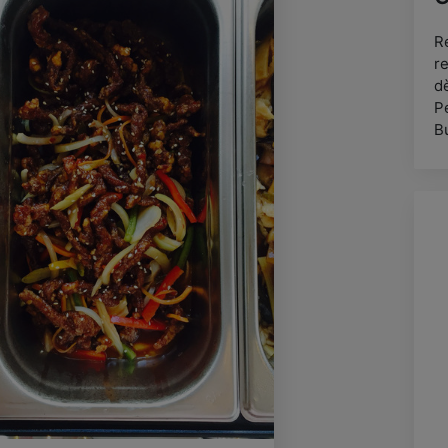
R
r
dè
Pe
B