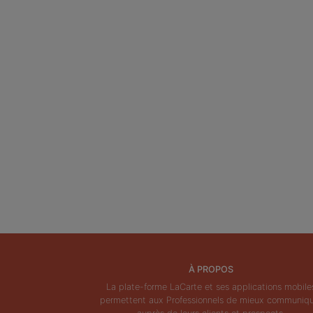
À PROPOS
La plate-forme LaCarte et ses applications mobile
permettent aux Professionnels de mieux communiq