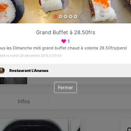
Favori
Contacter
Grand Buffet à 28.50frs
Ouvre dès 08:00
1
ous les Dimanche midi grand buffet chaud à volonte 28.50frs/pers!
blié le mardi 29 décembre 2015 à 21h43
Restaurant L'Ananas
Fermer
Infos
C