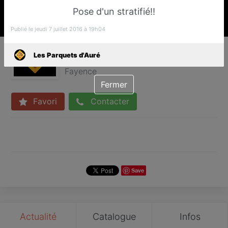
Pose d'un stratifié!!
Publié le jeudi 7 juillet 2016 à 19h04
Les Parquets d'Auré
Les Parquets d'Auré
Parqueteur
Fayence
Fermer
Favori
Contacter
Save
Actualité
Catalogue
Infos