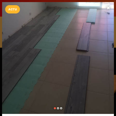
LaCarte sur
LaCarte
Play Store
ACTU
Installez l'App LaCarte
Téléchargez gratuitement l'app LaCarte pour suivre vos
commerces favoris et ne rien rater !
Télécharger
Plus tard