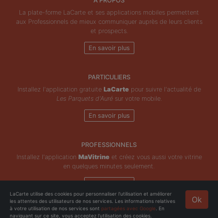
À PROPOS
La plate-forme LaCarte et ses applications mobiles permettent
aux Professionnels de mieux communiquer auprès de leurs clients
et prospects.
En savoir plus
PARTICULIERS
Installez l'application gratuite
LaCarte
pour suivre l'actualité de
Les Parquets d'Auré
sur votre mobile.
En savoir plus
PROFESSIONNELS
Installez l'application
MaVitrine
et créez vous aussi votre vitrine
en quelques minutes seulement.
En savoir plus
LaCarte utilise des cookies pour personnaliser l'utilisation et améliorer
Ok
les attentes des utilisateurs de nos services. Les informations relatives
Copyright © ZeMAP 2026 - Tous droits réservés.
à votre utilisation de nos services sont
partagées avec Google
. En
naviguant sur ce site, vous acceptez l'utilisation des cookies.