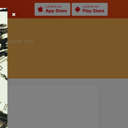
LaCarte sur
LaCarte sur
App Store
Play Store
ur suivre vos