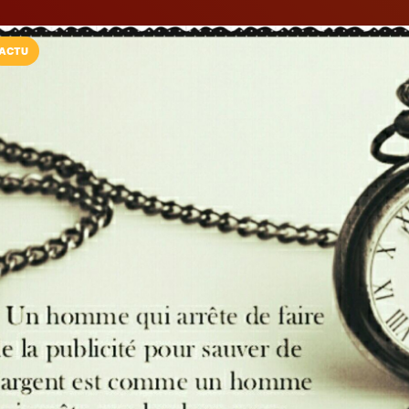
ACTU
Installez l'App LaCarte
Téléchargez gratuitement l'app LaCarte po
commerces favoris et ne rien rater !
Télécharger
Plus tard
BvkNumeric
Publicité & Communication
Issoire