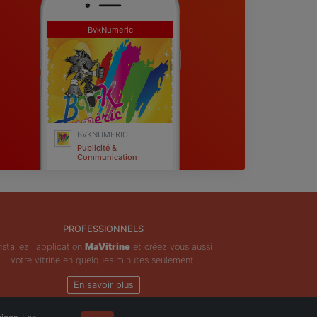
BvkNumeric
BVKNUMERIC
Publicité &
Communication
Issoire
PROFESSIONNELS
nstallez l'application
MaVitrine
et créez vous aussi
votre vitrine en quelques minutes seulement.
En savoir plus