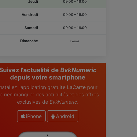
Jeudi
09:00
–
19:00
Vendredi
09:00
–
19:00
Samedi
09:00
–
19:00
Dimanche
Fermé
Suivez l'actualité de
BvkNumeric
depuis votre smartphone
Installez l'application gratuite
LaCarte
pour
e rien manquer des actualités et des offres
exclusives de
BvkNumeric
.
iPhone
Android