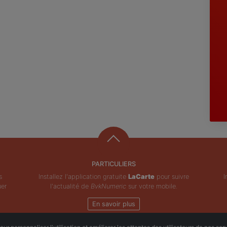
PARTICULIERS
s
Installez l'application gratuite
LaCarte
pour suivre
I
uer
l'actualité de
BvkNumeric
sur votre mobile.
En savoir plus