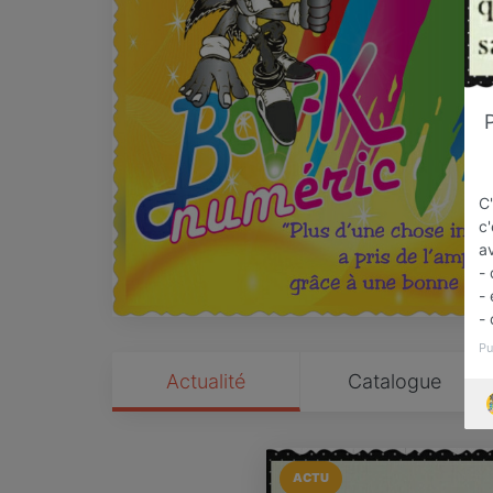
C'
c'
av
-
-
-
Pu
Actualité
Catalogue
ACTU