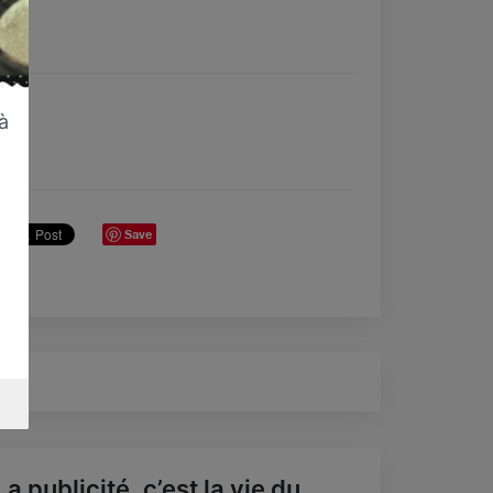
à
Save
La publicité, c’est la vie du