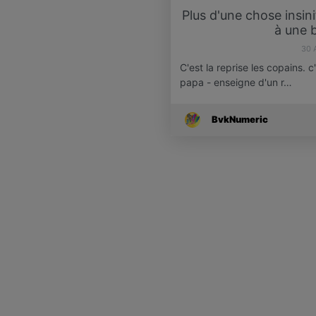
Plus d'une chose insini
à une 
30 
C'est la reprise les copains. c
papa - enseigne d'un r…
BvkNumeric