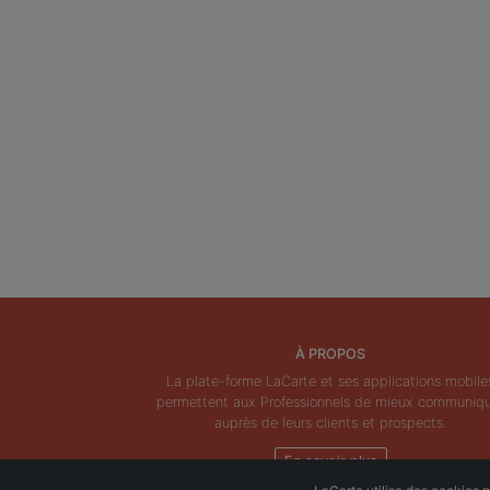
À PROPOS
La plate-forme LaCarte et ses applications mobile
permettent aux Professionnels de mieux communiq
auprès de leurs clients et prospects.
En savoir plus