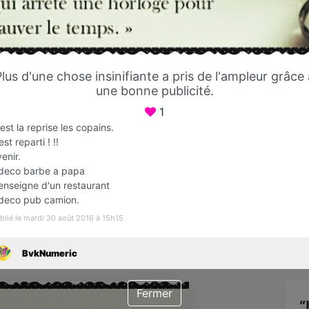
Favori
Contacter
Plus d'une chose insinifiante a pris de l'ampleur grâce 
Ouvert jusqu'à 19:00
une bonne publicité.
1
est la reprise les copains.
est reparti ! !!
enir.
 deco barbe a papa
 enseigne d'un restaurant
 deco pub camion.
blié le mardi 30 août 2016 à 15h15
Infos
BvkNumeric
Fermer
“