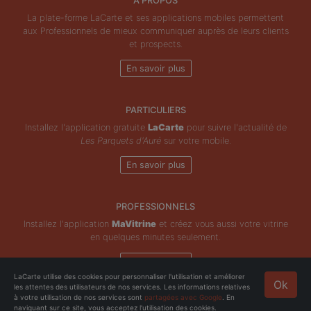
À PROPOS
La plate-forme LaCarte et ses applications mobiles permettent
aux Professionnels de mieux communiquer auprès de leurs clients
et prospects.
En savoir plus
PARTICULIERS
Installez l'application gratuite
LaCarte
pour suivre l'actualité de
Les Parquets d'Auré
sur votre mobile.
En savoir plus
PROFESSIONNELS
Installez l'application
MaVitrine
et créez vous aussi votre vitrine
en quelques minutes seulement.
En savoir plus
LaCarte utilise des cookies pour personnaliser l'utilisation et améliorer
Ok
les attentes des utilisateurs de nos services. Les informations relatives
Copyright © ZeMAP 2026 - Tous droits réservés.
à votre utilisation de nos services sont
partagées avec Google
. En
naviguant sur ce site, vous acceptez l'utilisation des cookies.