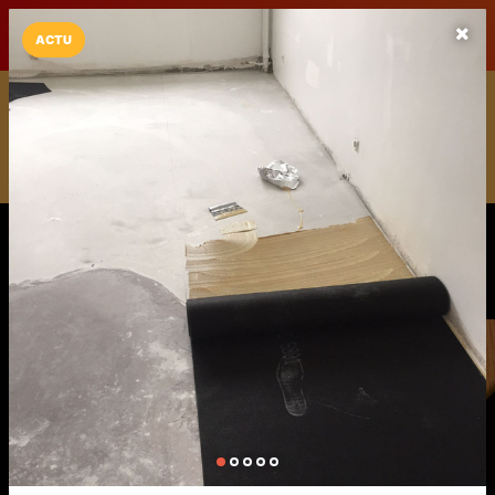
LaCarte sur
LaCarte
Play Store
ACTU
Installez l'App LaCarte
Téléchargez gratuitement l'app LaCarte pour suivre vos
commerces favoris et ne rien rater !
Télécharger
Plus tard