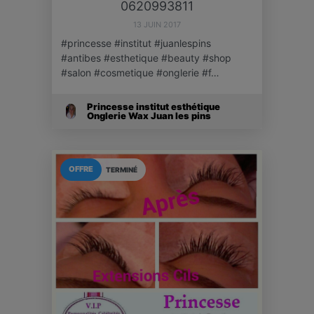
0620993811
13 JUIN 2017
#princesse #institut #juanlespins
#antibes #esthetique #beauty #shop
#salon #cosmetique #onglerie #f…
Princesse institut esthétique
Onglerie Wax Juan les pins
OFFRE
TERMINÉ