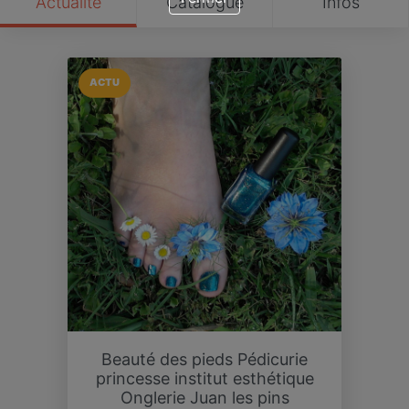
Actualité
Catalogue
Infos
ACTU
Beauté des pieds Pédicurie
princesse institut esthétique
Onglerie Juan les pins