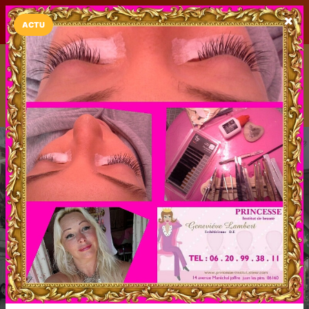
LaCarte sur
LaCarte
Play Store
ACTU
Installez l'App LaCarte
Téléchargez gratuitement l'app LaCarte pour suivre vos
commerces favoris et ne rien rater !
Télécharger
Plus tard