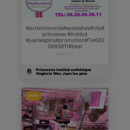
#extentionscils#eyelashes#cils#
princesse #institut
#juanlespins#promotion#Tel062
0993811#best
6 MAI 2017
Princesse institut esthétique
Onglerie Wax Juan les pins
ACTU