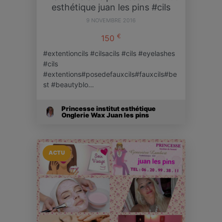
esthétique juan les pins #cils
9 NOVEMBRE 2016
€
150
#extentioncils #cilsacils #cils #eyelashes
#cils
#extentions#posedefauxcils#fauxcils#be
st #beautyblo…
Princesse institut esthétique
Onglerie Wax Juan les pins
ACTU