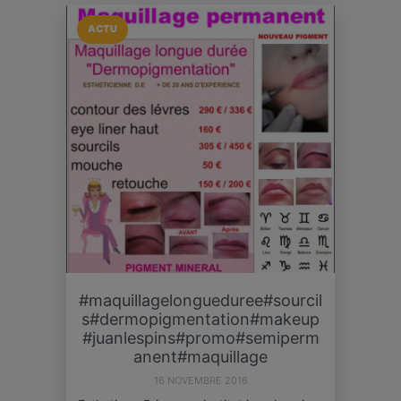
ACTU
#maquillagelongueduree#sourcil
s#dermopigmentation#makeup
#juanlespins#promo#semiperm
anent#maquillage
16 NOVEMBRE 2016