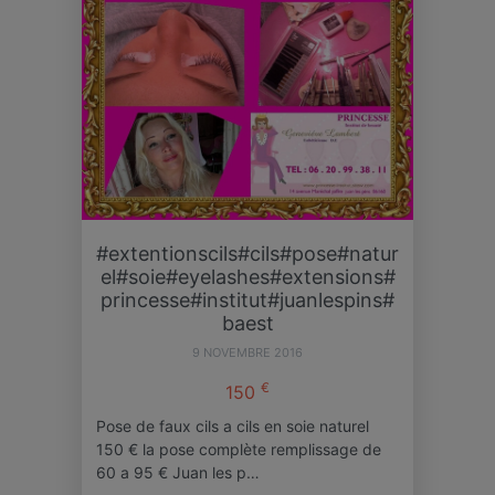
#extentionscils#cils#pose#natur
el#soie#eyelashes#extensions#
princesse#institut#juanlespins#
baest
9 NOVEMBRE 2016
€
150
Pose de faux cils a cils en soie naturel
150 € la pose complète remplissage de
60 a 95 € Juan les p…