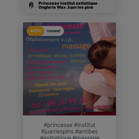
Princesse institut esthétique
Onglerie Wax Juan les pins
ACTU
TERMINÉ
#princesse #institut
#juanlespins #antibes
#esthetique #massage