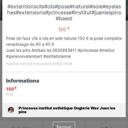
#extentionscils#cils#pose#naturel#soie#eyelas
hes#extensions#princesse#institut#juanlespins
#baest
Princesse institut esthétique
€
150
Onglerie Wax Juan les pins
Pose de faux cils a cils en soie naturel 150 € la pose complète
Institut de beauté
remplissage de 60 a 95 €
Antibes Juan Les Pins
Juan les pins Antibes tel 0620993811 #princesse #institut
#genevievelambert #estheticienne
Favori
Contacter
Publié le mercredi 9 novembre 2016 à 14h08
2
Informations
Ouvre demain dès 10:00
Avis
€
150
Prix
Save
Princesse institut esthétique Onglerie Wax Juan les
pins
Fermer