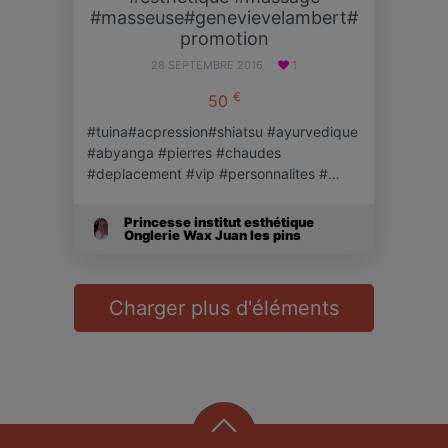
#masseuse#genevievelambert#
promotion
28 SEPTEMBRE 2016
1
€
50
#tuina#acpression#shiatsu #ayurvedique
#abyanga #pierres #chaudes
#deplacement #vip #personnalites #…
Princesse institut esthétique
Onglerie Wax Juan les pins
Charger plus d'éléments