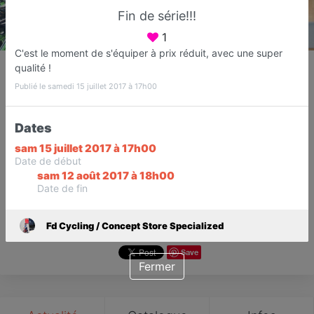
Fin de série!!!
1
C'est le moment de s'équiper à prix réduit, avec une super
Fd Cycling / Concept Store
qualité !
Specialized
Publié le samedi 15 juillet 2017 à 17h00
Magasin de cycles
Fréjus
Dates
sam 15 juillet 2017 à 17h00
Favori
Contacter
Date de début
sam 12 août 2017 à 18h00
Date de fin
1
Ouvre dès 09:00
Avis
Fd Cycling / Concept Store Specialized
Save
Fermer