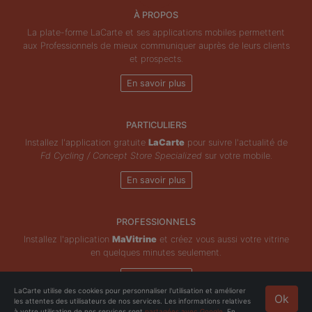
À PROPOS
La plate-forme LaCarte et ses applications mobiles permettent
aux Professionnels de mieux communiquer auprès de leurs clients
et prospects.
En savoir plus
PARTICULIERS
Installez l'application gratuite
LaCarte
pour suivre l'actualité de
Fd Cycling / Concept Store Specialized
sur votre mobile.
En savoir plus
PROFESSIONNELS
Installez l'application
MaVitrine
et créez vous aussi votre vitrine
en quelques minutes seulement.
En savoir plus
LaCarte utilise des cookies pour personnaliser l'utilisation et améliorer
Ok
les attentes des utilisateurs de nos services. Les informations relatives
Copyright © ZeMAP 2026 - Tous droits réservés.
à votre utilisation de nos services sont
partagées avec Google
. En