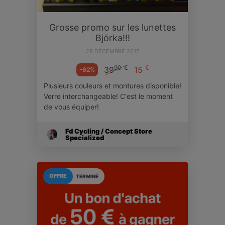
Grosse promo sur les lunettes
Björka!!!
28 DÉCEMBRE 2017
90
€
€
39
15
-62%
Plusieurs couleurs et montures disponible!
Verre interchangeable! C'est le moment
de vous équiper!
Fd Cycling / Concept Store
Specialized
OFFRE
TERMINÉ