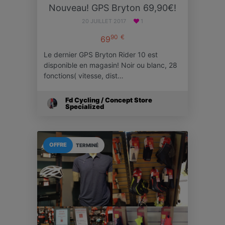
Nouveau! GPS Bryton 69,90€!
20 JUILLET 2017
1
90
€
69
Le dernier GPS Bryton Rider 10 est
disponible en magasin! Noir ou blanc, 28
fonctions( vitesse, dist…
Fd Cycling / Concept Store
Specialized
OFFRE
TERMINÉ