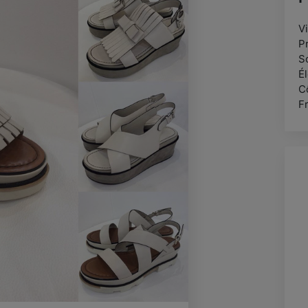
V
P
S
Él
Cô
Fr