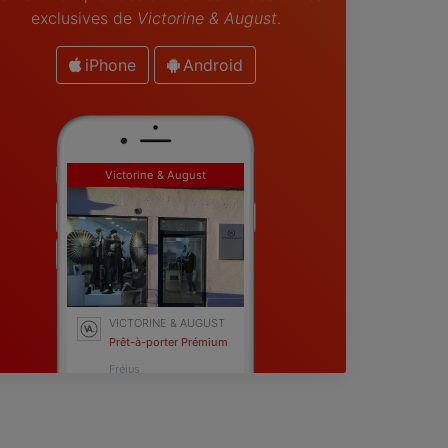
exclusives de
Victorine & August
.
iPhone
Android
Victorine & August
VICTORINE & AUGUST
Prêt-à-porter Prémium
Fréjus