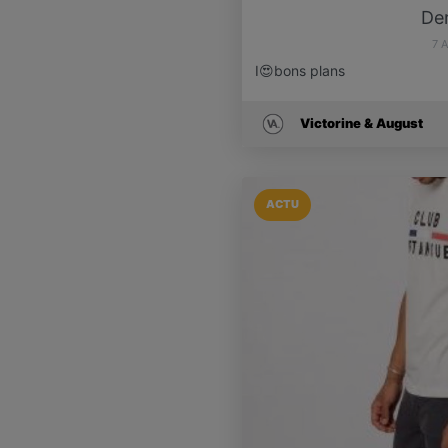
Der
7 
I😍bons plans
Victorine & August
ACTU