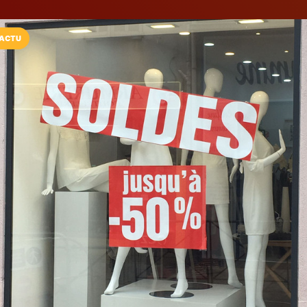
ACTU
Installez l'App LaCarte
Téléchargez gratuitement l'app LaCarte po
commerces favoris et ne rien rater !
Télécharger
Plus tard
Victorine & Au
Prêt-à-porter Prémium
Fréjus