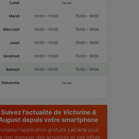
Lundi
Fermé
Mardi
10:00
–
13:00
15:00
–
19:00
Mercredi
10:00
–
13:00
15:00
–
19:00
Jeudi
10:00
–
13:00
15:00
–
19:00
Vendredi
10:00
–
13:00
15:00
–
19:00
Samedi
10:00
–
13:00
15:00
–
19:00
Dimanche
Fermé
Suivez l'actualité de
Victorine &
August
depuis votre smartphone
Installez l'application gratuite
LaCarte
pour
e rien manquer des actualités et des offres