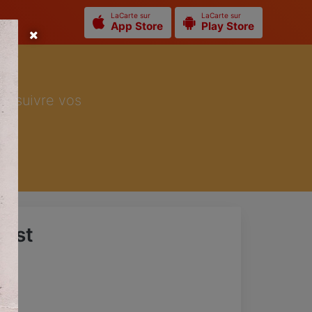
LaCarte sur
LaCarte sur
App Store
Play Store
ur suivre vos
gust