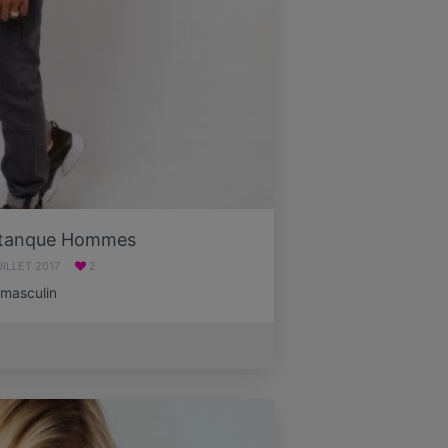
étanque Hommes
UILLET 2017
2
 masculin