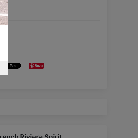
Save
rench Riviera Spirit