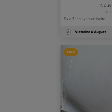
Nouve
18 F
Elvio Zanon version Ivoire
Victorine & August
ACTU