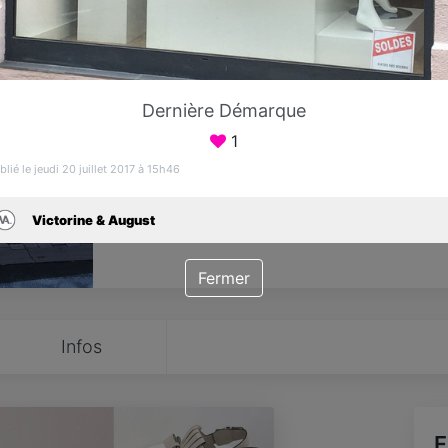
Favori
Contacter
Dernière Démarque
Ouvre dès 15:00
1
blié le jeudi 20 juillet 2017 à 15h46
Victorine & August
Fermer
Infos
F