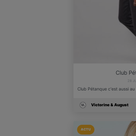
Club P
28 J
Club Pétanque c'est aussi au
Victorine & August
ACTU