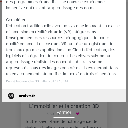
des programmes éducatifs. Une nouvelle expérience
immersive optimisant l’apprentissage des cours.
Compléter
ACTU
l’éducation traditionnelle avec un système innovant.La classe
d’immersion en réalité virtuelle (VR) intègre dans
l’enseignement des ressources pédagogiques de haute
qualité comme : Les casques VR, un réseau logistique, des
terminaux pour les applications, un Cloud d’éducation, des
logiciels d’intégration de contenu. Les élèves suivront un
apprentissage réaliste, les concepts abstraits seront
représentés sous des images concrètes. Ils évolueront dans
un environnement interactif et immersif en trois dimensions
Publié le dimanche 30 juillet 2017 à 15h41
vrvive.fr
L’immobilier et la création 3D
Fermer
30 JUILLET 2017
1
Tout le savoir-faire de notre agence de
réalité virtuelle au service de vos besoins,