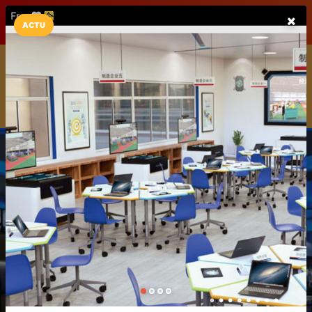
LaCarte sur
LaCarte
Play Store
ACTU
Installez l'App LaCarte
Téléchargez gratuitement l'app LaCarte pour suivre vos
commerces favoris et ne rien rater !
Télécharger
Plus tard