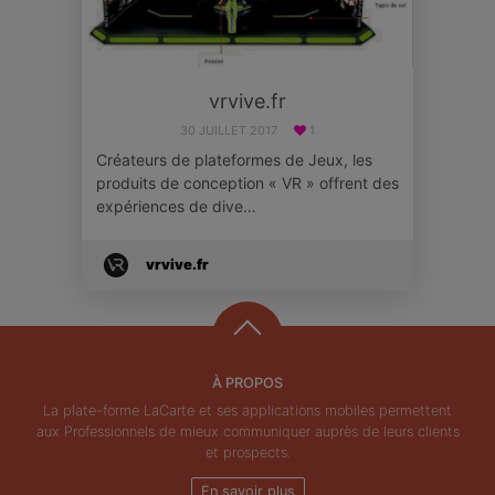
vrvive.fr
30 JUILLET 2017
1
Créateurs de plateformes de Jeux, les
produits de conception « VR » offrent des
expériences de dive…
vrvive.fr
À PROPOS
La plate-forme LaCarte et ses applications mobiles permettent
aux Professionnels de mieux communiquer auprès de leurs clients
et prospects.
En savoir plus