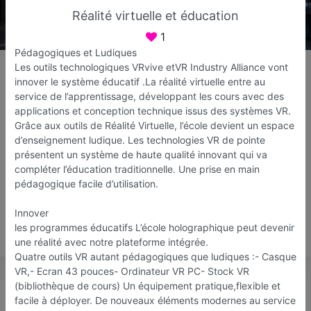
Réalité virtuelle et éducation
1
Pédagogiques et Ludiques
vrvive.fr
Les outils technologiques VRvive etVR Industry Alliance vont
Réalité virtuelle
innover le système éducatif .La réalité virtuelle entre au
service de l’apprentissage, développant les cours avec des
Fréjus
applications et conception technique issus des systèmes VR.
Grâce aux outils de Réalité Virtuelle, l’école devient un espace
Favori
Contacter
d’enseignement ludique. Les technologies VR de pointe
présentent un système de haute qualité innovant qui va
compléter l’éducation traditionnelle. Une prise en main
Sur rendez-vous jusqu'à minuit
pédagogique facile d’utilisation.
Innover
les programmes éducatifs L’école holographique peut devenir
Save
une réalité avec notre plateforme intégrée.
Quatre outils VR autant pédagogiques que ludiques :- Casque
VR,- Ecran 43 pouces- Ordinateur VR PC- Stock VR
(bibliothèque de cours) Un équipement pratique,flexible et
Actualité
Catalogue
Infos
facile à déployer. De nouveaux éléments modernes au service