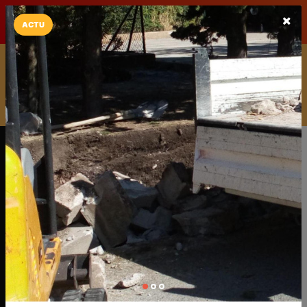
LaCarte sur
LaCarte
Play Store
ACTU
Installez l'App LaCarte
Téléchargez gratuitement l'app LaCarte pour suivre vos
commerces favoris et ne rien rater !
Télécharger
Plus tard