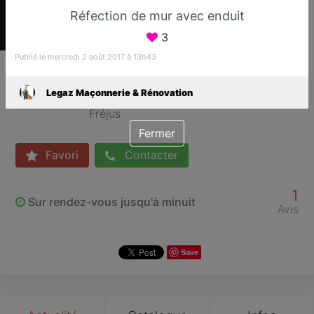
Réfection de mur avec enduit
3
Publié le mercredi 2 août 2017 à 13h43
Legaz Maçonnerie &
Rénovation
Legaz Maçonnerie & Rénovation
Maçonnerie Rénovation
Fréjus
Fermer
Favori
Contacter
1
Sur rendez-vous jusqu'à minuit
Avis
Save