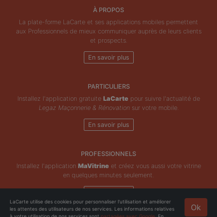
À PROPOS
La plate-forme LaCarte et ses applications mobiles permettent
aux Professionnels de mieux communiquer auprès de leurs clients
et prospects.
En savoir plus
PARTICULIERS
Installez l'application gratuite
LaCarte
pour suivre l'actualité de
Legaz Maçonnerie & Rénovation
sur votre mobile.
En savoir plus
PROFESSIONNELS
Installez l'application
MaVitrine
et créez vous aussi votre vitrine
en quelques minutes seulement.
En savoir plus
LaCarte utilise des cookies pour personnaliser l'utilisation et améliorer
Ok
les attentes des utilisateurs de nos services. Les informations relatives
Copyright © ZeMAP 2026 - Tous droits réservés.
à votre utilisation de nos services sont
partagées avec Google
. En