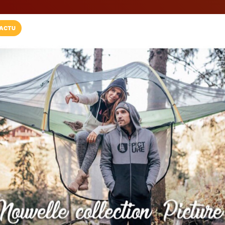
ACTU
Installez l'App LaCarte
Téléchargez gratuitement l'app LaCarte po
commerces favoris et ne rien rater !
Télécharger
Plus tard
Freeride Attitu
Magasin de sport
Fréjus