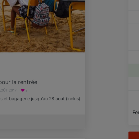
our la rentrée
AOÛT 2017
2
es et bagagerie jusqu'au 28 aout (inclus)
Fe