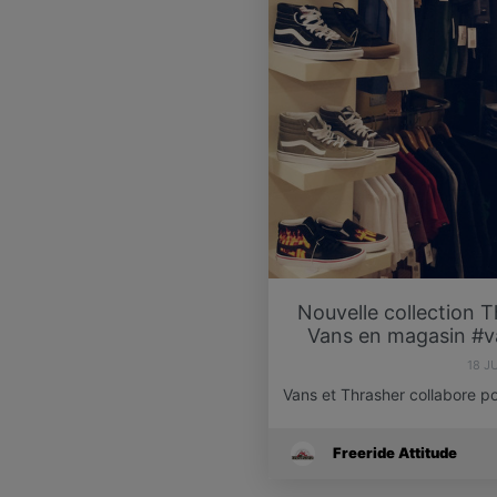
‪Nouvelle collection 
Vans en magasin #va
18 J
Vans et Thrasher collabore po
Freeride Attitude