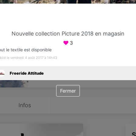
Favori
Contacter
Nouvelle collection Picture 2018 en magasin
Ouvre demain dès 10:00
3
ut le textile est disponible
blié le vendredi 4 août 2017 à 14h43
Freeride Attitude
Fermer
Infos
S