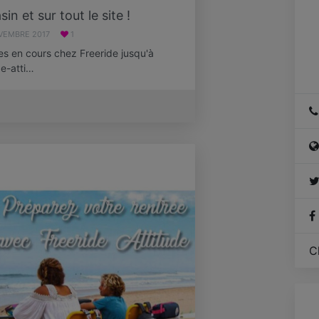
n et sur tout le site !
VEMBRE 2017
1
es en cours chez Freeride jusqu'à
de-atti…
C