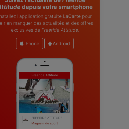
Attitude
depuis votre smartphone
Installez l'application gratuite
LaCarte
pour
e rien manquer des actualités et des offres
exclusives de
Freeride Attitude
.
iPhone
Android
Freeride Attitude
FREERIDE ATTITUDE
Magasin de sport