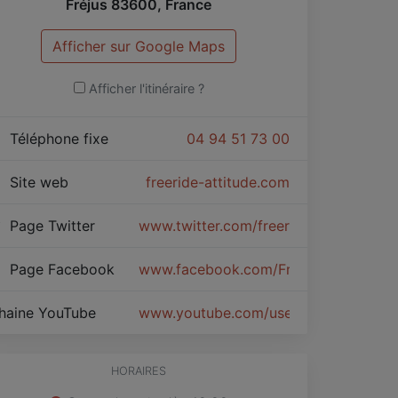
Fréjus
83600
,
France
Afficher sur Google Maps
Afficher l'itinéraire ?
Téléphone fixe
04 94 51 73 00
Site web
freeride-attitude.com
Page Twitter
www.twitter.com/freeride_shop
Page Facebook
www.facebook.com/Freeride-attitud
haine YouTube
www.youtube.com/user/freerideattitu
HORAIRES