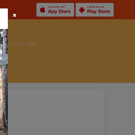
LaCarte sur
LaCarte sur
App Store
Play Store
ur suivre vos
de