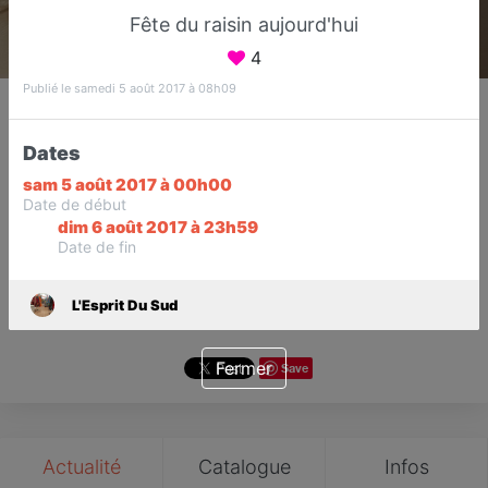
Fête du raisin aujourd'hui
4
Publié le samedi 5 août 2017 à 08h09
L'Esprit Du Sud
Boutique de linge de maison
Dates
Fréjus
sam 5 août 2017 à 00h00
Date de début
Favori
Contacter
dim 6 août 2017 à 23h59
Date de fin
Ouvre dès 10:00
L'Esprit Du Sud
Fermer
Save
Actualité
Catalogue
Infos