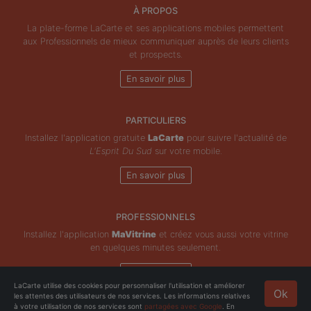
À PROPOS
La plate-forme LaCarte et ses applications mobiles permettent
aux Professionnels de mieux communiquer auprès de leurs clients
et prospects.
En savoir plus
PARTICULIERS
Installez l'application gratuite
LaCarte
pour suivre l'actualité de
L'Esprit Du Sud
sur votre mobile.
En savoir plus
PROFESSIONNELS
Installez l'application
MaVitrine
et créez vous aussi votre vitrine
en quelques minutes seulement.
En savoir plus
LaCarte utilise des cookies pour personnaliser l'utilisation et améliorer
Ok
les attentes des utilisateurs de nos services. Les informations relatives
Copyright © ZeMAP 2026 - Tous droits réservés.
à votre utilisation de nos services sont
partagées avec Google
. En