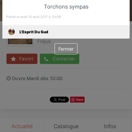
Torchons sympas
Publié le jeudi 10 août 2017 à 12h08
L'Esprit Du Sud
L'Esprit Du Sud
Boutique de linge de maison
Fréjus
Fermer
Favori
Contacter
Ouvre Mardi dès 10:00
Save
Actualité
Catalogue
Infos