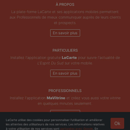
À PROPOS
La plate-forme LaCarte et ses applications mobiles permettent
aux Professionnels de mieux communiquer auprès de leurs clients
et prospects.
En savoir plus
PARTICULIERS
Installez l'application gratuite
LaCarte
pour suivre l'actualité de
L'Esprit Du Sud
sur votre mobile.
En savoir plus
PROFESSIONNELS
Installez l'application
MaVitrine
et créez vous aussi votre vitrine
en quelques minutes seulement.
En savoir plus
LaCarte utilise des cookies pour personnaliser l'utilisation et améliorer
Ok
les attentes des utilisateurs de nos services. Les informations relatives
Copyright © ZeMAP 2026 - Tous droits réservés.
à votre utilisation de nos services sont
partagées avec Google
. En