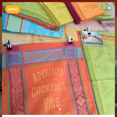
LaCarte sur
LaCarte
Play Store
ACTU
Installez l'App LaCarte
Téléchargez gratuitement l'app LaCarte pour suivre vos
commerces favoris et ne rien rater !
Télécharger
Plus tard