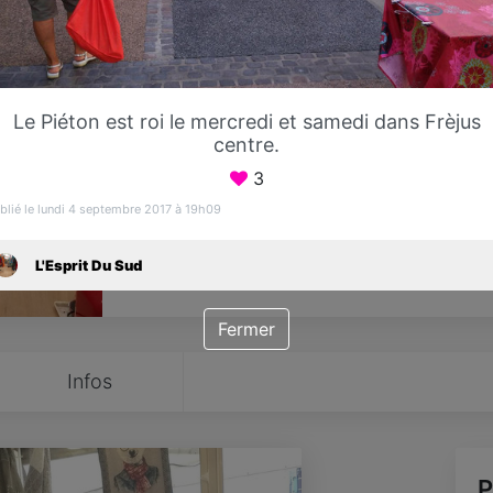
Favori
Contacter
Le Piéton est roi le mercredi et samedi dans Frèjus
Ouvre dès 10:00
centre.
3
blié le lundi 4 septembre 2017 à 19h09
L'Esprit Du Sud
Fermer
Infos
P