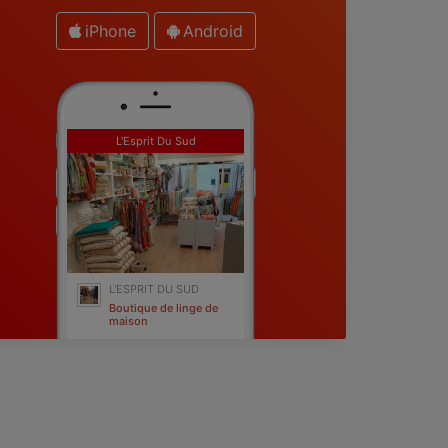
iPhone
Android
L'Esprit Du Sud
L'ESPRIT DU SUD
Boutique de linge de
maison
Fréjus