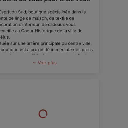
Esprit du Sud, boutique spécialisée dans la
ente de linge de maison, de textile de
écoration d’intérieur, de cadeaux vous
cueille au Coeur Historique de la ville de
éjus.
tuée sur une artère principale du centre ville,
a boutique est à proximité immédiate des parcs
e stationnement(30 minutes gratuites) Paul
ernet, Aubenas, Agricola et Clos de la Tour
Voir plus
insi que des arrêts 20 minutes (gratuits)dans
ute la rue Jean Jaurès.
 vos cotés depuis une dizaine d’années,
athalie et Alexandre sauront vous proposer
es produits de qualité, pour tous types de
udgets et dans l’ère du temps.
a boutique vous proposera des produits vous
ermettant d’adapter vos décorations aux
fférentes saisons, festivités et ambiances.