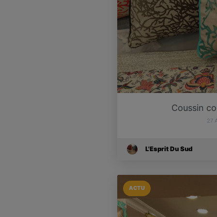
Coussin cor
27 
L'Esprit Du Sud
ACTU