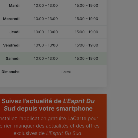
e répondre à vos besoins.
Mardi
10:00
–
13:00
15:00
–
19:00
’Esprit du Sud vous souhaite une agréable
Mercredi
10:00
–
13:00
15:00
–
19:00
site au Coeur Historique de Fréjus .
Jeudi
10:00
–
13:00
15:00
–
19:00
etrouvez nous sur le site Frejus-of-Course.fr
Vendredi
10:00
–
13:00
15:00
–
19:00
Samedi
10:00
–
13:00
15:00
–
19:00
Dimanche
Fermé
Suivez l'actualité de
L'Esprit Du
Sud
depuis votre smartphone
Installez l'application gratuite
LaCarte
pour
e rien manquer des actualités et des offres
exclusives de
L'Esprit Du Sud
.