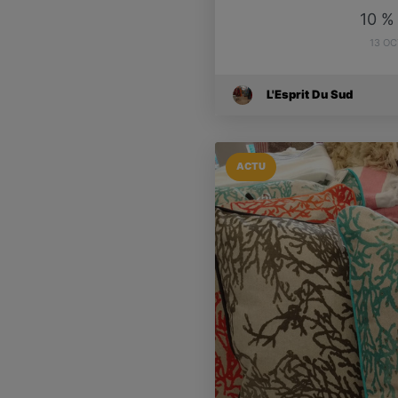
10 %
13 O
L'Esprit Du Sud
ACTU