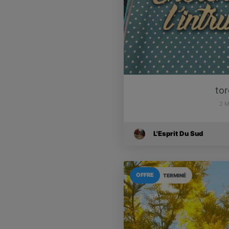
to
2 
L'Esprit Du Sud
OFFRE
TERMINÉ