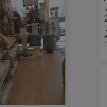
L’
v
d
ac
Fr
Si
l
d
V
,a
to
A
N
d
b
L
p
di