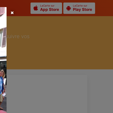
LaCarte sur
LaCarte sur
App Store
Play Store
ur suivre vos
n