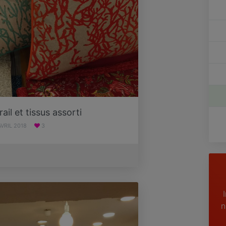
d
L
vi
R
ail et tissus assorti
AVRIL 2018
3
n