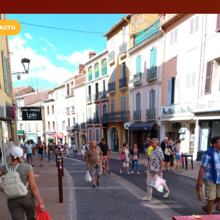
ACTU
Installez l'App LaCarte
Téléchargez gratuitement l'app LaCarte po
commerces favoris et ne rien rater !
Télécharger
Plus tard
L'Esprit Du Sud
Boutique de linge de maiso
Fréjus