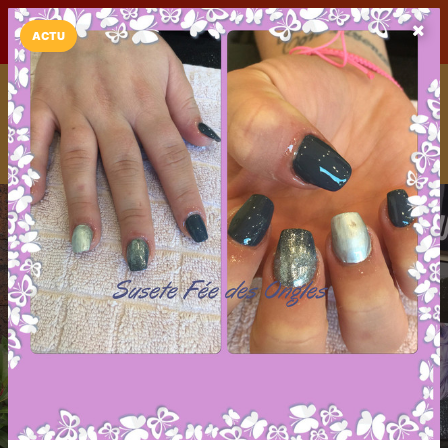
LaCarte sur
LaCarte
Play Store
ACTU
Installez l'App LaCarte
Téléchargez gratuitement l'app LaCarte pour suivre vos
commerces favoris et ne rien rater !
Télécharger
Plus tard