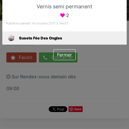
Vernis semi permanent
2
Publié le samedi 14 octobre 2017 à 14h57
Susete Fée Des Ongles
Bar à ongles
Susete Fée Des Ongles
Sucy-en-Brie
Fermer
Favori
Contacter
Sur Rendez-vous demain dès
09:00
Save