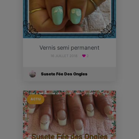
Vernis semi permanent
16 JUILLET 2018
2
Susete Fée Des Ongles
ACTU