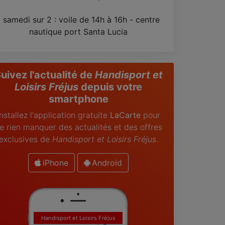
1 samedi sur 2 : voile de 14h à 16h - centre
nautique port Santa Lucia
uivez l'actualité de
Handisport et
Loisirs Fréjus
depuis votre
smartphone
Installez l'application gratuite
LaCarte
pour
e rien manquer des actualités et des offres
exclusives de
Handisport et Loisirs Fréjus
.
iPhone
Android
Handisport et Loisirs Fréjus