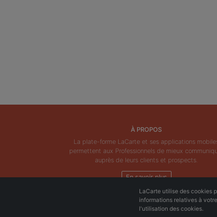
À PROPOS
La plate-forme LaCarte et ses applications mobile
permettent aux Professionnels de mieux communiq
auprès de leurs clients et prospects.
En savoir plus
LaCarte utilise des cookies po
informations relatives à votr
l'utilisation des cookies.