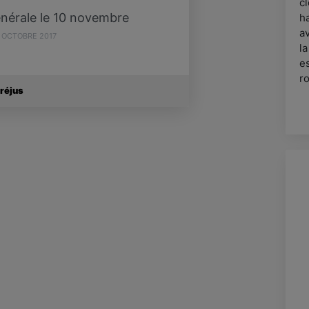
c
nérale le 10 novembre
ha
a
 OCTOBRE 2017
la
e
ro
Fréjus
a
Ar
r
E
v
p
(
h
D
-
C
- 
m