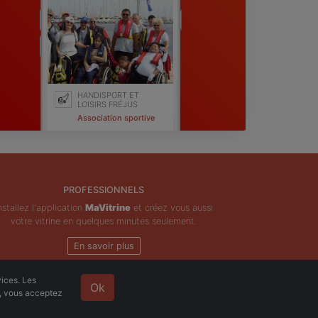
HANDISPORT ET
LOISIRS FRÉJUS
Association sportive
Fréjus
PROFESSIONNELS
nstallez l'application
MaVitrine
et créez vous aussi
votre vitrine en quelques minutes seulement.
En savoir plus
vices. Les
Ok
e, vous acceptez