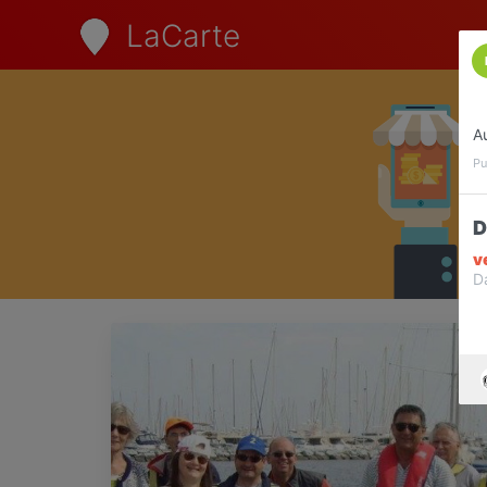
LaCarte
A
Pu
D
v
D