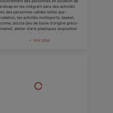
loisonnement des personnes en situation de
ridicap·en les intégrant dans des activités
vec des personnes valides telles que :
 natation, les activités multisports, basket,
scrime, boccia (jeu de boule d'origine gréco-
maine), atelier d'arts plastiques (exposition
nnuelle à la salle Paul Cézanne de Puget-sur-
gens), sorties à thème et activités (loto,
Voir plus
andonnée pédestre, théâtre, etc.)
lle propose également un apprentissage de la
oile et des sorties en mer grâce à un
artenariat avec hv2 handivoile
v2handivoile.com
).
es ateliers spécifiques sont proposés :
 Danse et fitness le mardi à 15h30 avec
aroline Fontaine (professeur Diplômée d'Etat)
Ateliers Handi Art' Création le mardi et
ercredi de 14h30 à 17h