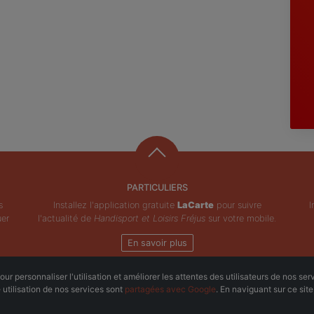
PARTICULIERS
s
Installez l'application gratuite
LaCarte
pour suivre
I
uer
l'actualité de
Handisport et Loisirs Fréjus
sur votre mobile.
En savoir plus
ur personnaliser l'utilisation et améliorer les attentes des utilisateurs de nos ser
Copyright © ZeMAP 2026 - Tous droits réservés.
e utilisation de nos services sont
partagées avec Google
. En naviguant sur ce sit