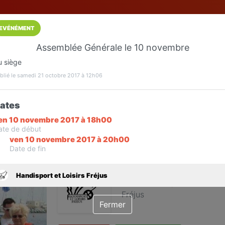
EVÉNÉMENT
Assemblée Générale le 10 novembre
Installez l'App LaCarte
u siège
Téléchargez gratuitement l'app LaCarte po
blié le samedi 21 octobre 2017 à 12h06
commerces favoris et ne rien rater !
ates
Télécharger
Plus tard
en 10 novembre 2017 à 18h00
ate de début
ven 10 novembre 2017 à 20h00
Date de fin
Handisport et L
Handisport et Loisirs Fréjus
Association sportive
Fréjus
Fermer