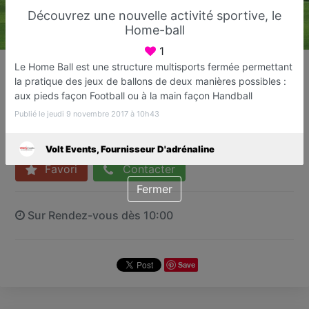
Découvrez une nouvelle activité sportive, le
Home-ball
1
Volt Events, Fournisseur
Le Home Ball est une structure multisports fermée permettant
D'adrénaline
la pratique des jeux de ballons de deux manières possibles :
Bubble foot, Archery tag, Laser Tag,
aux pieds façon Football ou à la main façon Handball
Paintball, Home-bal
Publié le jeudi 9 novembre 2017 à 10h43
Fréjus
Volt Events, Fournisseur D'adrénaline
Favori
Contacter
Fermer
Sur Rendez-vous dès 10:00
Save