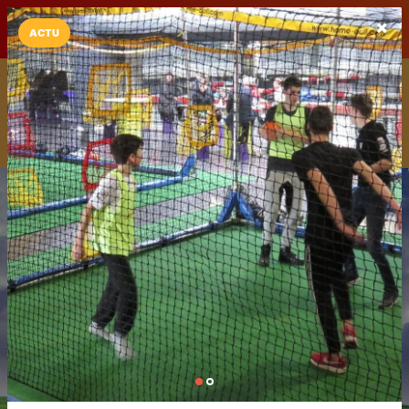
LaCarte sur
LaCarte
Play Store
ACTU
Installez l'App LaCarte
Téléchargez gratuitement l'app LaCarte pour suivre vos
commerces favoris et ne rien rater !
Télécharger
Plus tard