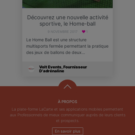
Découvrez une nouvelle activité
sportive, le Home-ball
9 NOVEMBRE 2017
1
Le Home Ball est une structure
multisports fermée permettant la pratique
des jeux de ballons de deux…
Volt Events, Fournisseur
D'adrénaline
À PROPOS
La plate-forme LaCarte et ses applications mobiles permettent
aux Professionnels de mieux communiquer auprès de leurs clients
et prospects.
En savoir plus