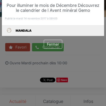
Pour illuminer le mois de Décembre Découvrez
le calendrier de l Avent minéral Gemo
Publié le mardi 14 novembre 2017 à 08h05
MANDALA
Institut de beauté
MANDALA
Sucy-en-Brie
Fermer
Favori
Contacter
Ouvre Mardi prochain dès 10:00
Save
Actualité
Catalogue
Infos