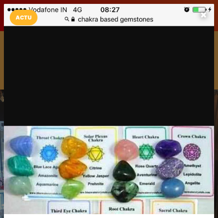
LaCarte sur
LaCarte
Play Store
ACTU
Installez l'App LaCarte
Téléchargez gratuitement l'app LaCarte pour suivre vos
commerces favoris et ne rien rater !
Télécharger
Plus tard