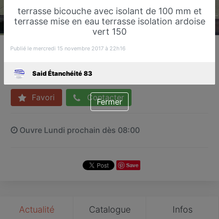
terrasse bicouche avec isolant de 100 mm et
terrasse mise en eau terrasse isolation ardoise
vert 150
Said Étanchéité 83
Publié le mercredi 15 novembre 2017 à 22h16
Étanchéité
Fréjus
Said Étanchéité 83
Favori
Contacter
Fermer
Ouvre Lundi prochain dès 08:00
Save
Actualité
Catalogue
Infos