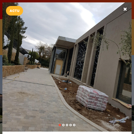
LaCarte sur
LaCarte
Play Store
ACTU
Installez l'App LaCarte
Téléchargez gratuitement l'app LaCarte pour suivre vos
commerces favoris et ne rien rater !
Télécharger
Plus tard