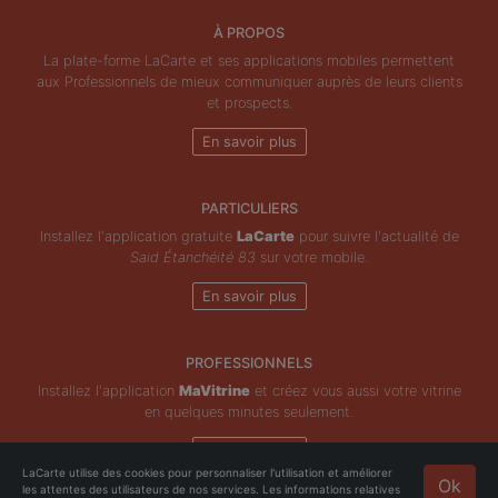
À PROPOS
La plate-forme LaCarte et ses applications mobiles permettent
aux Professionnels de mieux communiquer auprès de leurs clients
et prospects.
En savoir plus
PARTICULIERS
Installez l'application gratuite
LaCarte
pour suivre l'actualité de
Said Étanchéité 83
sur votre mobile.
En savoir plus
PROFESSIONNELS
Installez l'application
MaVitrine
et créez vous aussi votre vitrine
en quelques minutes seulement.
En savoir plus
LaCarte utilise des cookies pour personnaliser l'utilisation et améliorer
Ok
les attentes des utilisateurs de nos services. Les informations relatives
Copyright © ZeMAP 2026 - Tous droits réservés.