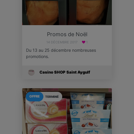
Promos de Noël
14 DÉCEMBRE 2017
1
Du 13 au 25 décembre nombreuses
promotions.
Casino SHOP Saint Aygulf
OFFRE
TERMINÉ