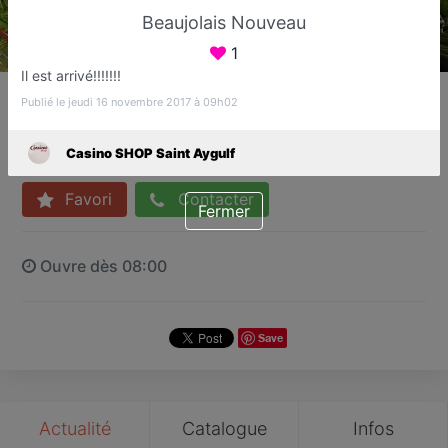
Beaujolais Nouveau
1
Il est arrivé!!!!!!!
Casino SHOP Saint Aygulf
Publié le jeudi 16 novembre 2017 à 09h02
Supérette
Saint-Aygulf
Casino SHOP Saint Aygulf
Favori
Contacter
Fermer
Ouvre dès 08:00
Save
Actualité
Catalogue
Infos