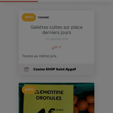
ACTU
TERMINÉ
Galettes cuites sur place
derniers jours
24 JANVIER 2018
50
€
4
Toutes au même prix.
Casino SHOP Saint Aygulf
ACTU