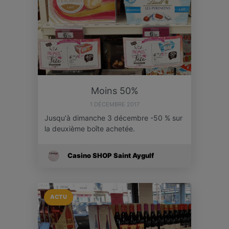
Moins 50%
1 DÉCEMBRE 2017
Jusqu'à dimanche 3 décembre -50 % sur
la deuxième boîte achetée.
Casino SHOP Saint Aygulf
ACTU