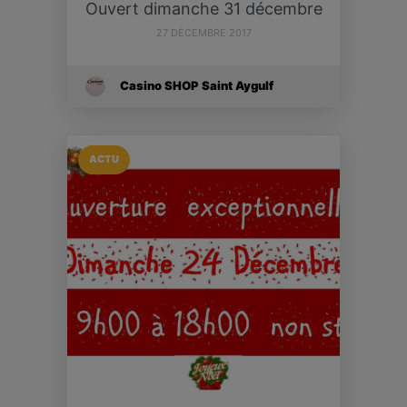
Ouvert dimanche 31 décembre
27 DÉCEMBRE 2017
Casino SHOP Saint Aygulf
ACTU