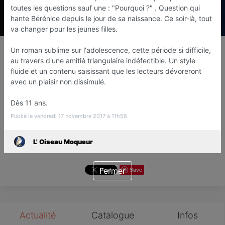
toutes les questions sauf une : "Pourquoi ?" . Question qui
hante Bérénice depuis le jour de sa naissance. Ce soir-là, tout
va changer pour les jeunes filles.
L' Oiseau Moqueur
Un roman sublime sur l'adolescence, cette période si difficile,
Librairie
au travers d'une amitié triangulaire indéfectible. Un style
Sucy En Brie
fluide et un contenu saisissant que les lecteurs dévoreront
avec un plaisir non dissimulé.
Favori
Contacter
Dès 11 ans.
Publié le vendredi 17 novembre 2017 à 11h56
4
Ouvert jusqu'à 12:30
Avis
L' Oiseau Moqueur
Fermer
Save
Actualité
Catalogue
Infos