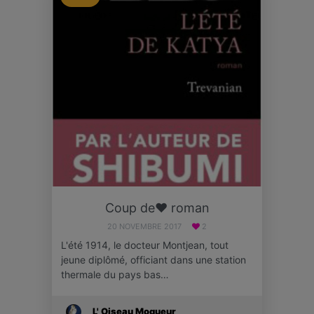
Coup de❤ roman
20 NOVEMBRE 2017
2
L'été 1914, le docteur Montjean, tout
jeune diplômé, officiant dans une station
thermale du pays bas…
L' Oiseau Moqueur