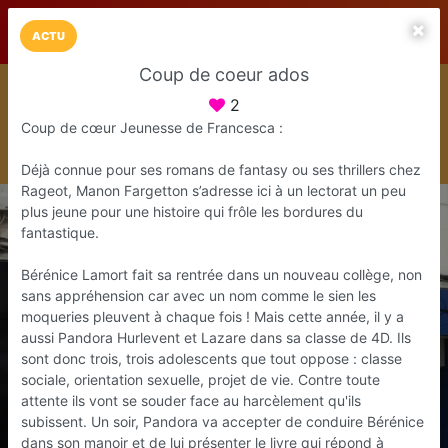
LaCarte sur
LaCarte
Play Store
ACTU
Coup de coeur ados
Installez l'App LaCarte
2
Téléchargez gratuitement l'app LaCarte pour suivre vos
commerces favoris et ne rien rater !
Coup de cœur Jeunesse de Francesca :
Télécharger
Plus tard
Déjà connue pour ses romans de fantasy ou ses thrillers chez
Rageot, Manon Fargetton s’adresse ici à un lectorat un peu
plus jeune pour une histoire qui frôle les bordures du
fantastique.
Bérénice Lamort fait sa rentrée dans un nouveau collège, non
sans appréhension car avec un nom comme le sien les
moqueries pleuvent à chaque fois ! Mais cette année, il y a
aussi Pandora Hurlevent et Lazare dans sa classe de 4D. Ils
sont donc trois, trois adolescents que tout oppose : classe
sociale, orientation sexuelle, projet de vie. Contre toute
attente ils vont se souder face au harcèlement qu'ils
subissent. Un soir, Pandora va accepter de conduire Bérénice
dans son manoir et de lui présenter le livre qui répond à