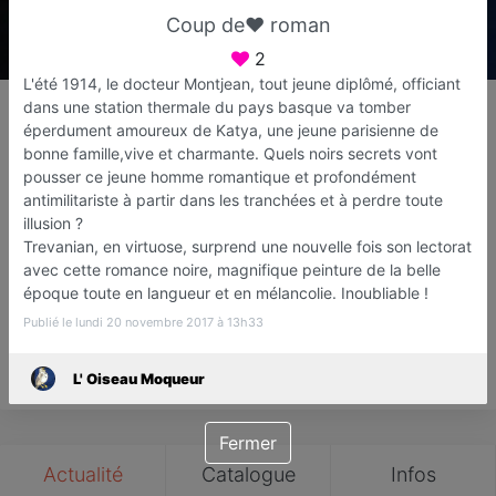
Coup de❤ roman
2
L'été 1914, le docteur Montjean, tout jeune diplômé, officiant
L' Oiseau Moqueur
dans une station thermale du pays basque va tomber
Librairie
éperdument amoureux de Katya, une jeune parisienne de
bonne famille,vive et charmante. Quels noirs secrets vont
Sucy En Brie
pousser ce jeune homme romantique et profondément
antimilitariste à partir dans les tranchées et à perdre toute
Favori
Contacter
illusion ?
Trevanian, en virtuose, surprend une nouvelle fois son lectorat
avec cette romance noire, magnifique peinture de la belle
4
Ouvre dès 14:30
époque toute en langueur et en mélancolie. Inoubliable !
Avis
Publié le lundi 20 novembre 2017 à 13h33
Save
L' Oiseau Moqueur
Fermer
Actualité
Catalogue
Infos