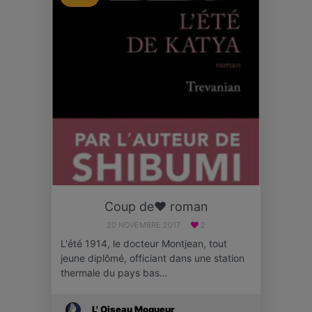
Coup de❤ roman
20 NOVEMBRE 2017
2
L'été 1914, le docteur Montjean, tout
jeune diplômé, officiant dans une station
thermale du pays bas…
L' Oiseau Moqueur