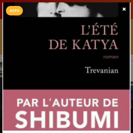
LaCarte sur
LaCarte
Play Store
ACTU
Installez l'App LaCarte
Téléchargez gratuitement l'app LaCarte pour suivre vos
commerces favoris et ne rien rater !
Télécharger
Plus tard