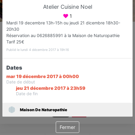
Atelier Cuisine Noel
1
Mardi 19 decembre 13h-15h ou jeudi 21 dicembre 18h30-
Maison De Naturopathie
20h30
Naturopathe
Réservation au 0626885991 à la Maison de Naturopathie
Tarif 25€
Fréjus
Publié le lundi 4 décembre 2017 à 19h16
Favori
Contacter
Dates
mar 19 décembre 2017 à 00h00
Sur Rendez-vous demain dès
Date de début
jeu 21 décembre 2017 à 23h59
09:00
Date de fin
Maison De Naturopathie
Save
Fermer