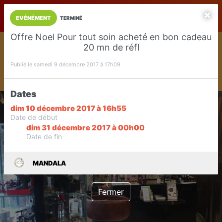
LaCarte sur
LaCarte
Play Store
EVÉNÉMENT
TERMINÉ
Offre Noel Pour tout soin acheté en bon cadeau
Installez l'App LaCarte
20 mn de réfl
Téléchargez gratuitement l'app LaCarte pour suivre vos
commerces favoris et ne rien rater !
Publié le samedi 9 décembre 2017 à 17h09
Télécharger
Plus tard
Dates
dim 10 décembre 2017 à 16h55
Date de début
dim 31 décembre 2017 à 00h00
Date de fin
MANDALA
Fermer