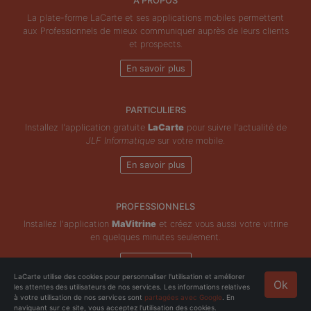
À PROPOS
La plate-forme LaCarte et ses applications mobiles permettent
aux Professionnels de mieux communiquer auprès de leurs clients
et prospects.
En savoir plus
PARTICULIERS
Installez l'application gratuite
LaCarte
pour suivre l'actualité de
JLF Informatique
sur votre mobile.
En savoir plus
PROFESSIONNELS
Installez l'application
MaVitrine
et créez vous aussi votre vitrine
en quelques minutes seulement.
En savoir plus
LaCarte utilise des cookies pour personnaliser l'utilisation et améliorer
Ok
les attentes des utilisateurs de nos services. Les informations relatives
Copyright © ZeMAP 2026 - Tous droits réservés.
à votre utilisation de nos services sont
partagées avec Google
. En
naviguant sur ce site, vous acceptez l'utilisation des cookies.