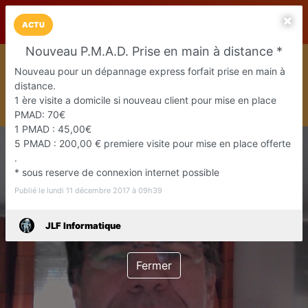
LaCarte sur
LaCarte
Play Store
ACTU
Nouveau P.M.A.D. Prise en main à distance *
Installez l'App LaCarte
Nouveau pour un dépannage express forfait prise en main à
Téléchargez gratuitement l'app LaCarte pour suivre vos
distance.
commerces favoris et ne rien rater !
1 ère visite a domicile si nouveau client pour mise en place
Télécharger
Plus tard
PMAD: 70€
1 PMAD : 45,00€
5 PMAD : 200,00 € premiere visite pour mise en place offerte
.
* sous reserve de connexion internet possible
Publié le lundi 11 décembre 2017 à 09h39
JLF Informatique
Fermer