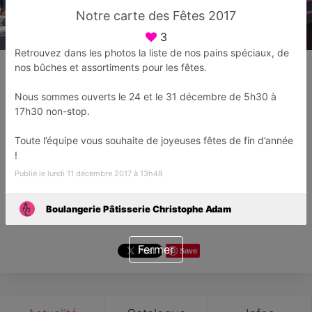
Notre carte des Fêtes 2017
3
Retrouvez dans les photos la liste de nos pains spéciaux, de
Boulangerie Pâtisserie
nos bûches et assortiments pour les fêtes.
Christophe Adam
Boulanger
Nous sommes ouverts le 24 et le 31 décembre de 5h30 à
17h30 non-stop.
Fréjus
Toute l’équipe vous souhaite de joyeuses fêtes de fin d’année
Favori
Contacter
!
Publié le lundi 11 décembre 2017 à 13h48
Ouvert jusqu'à 19:30
Boulangerie Pâtisserie Christophe Adam
Fermer
Save