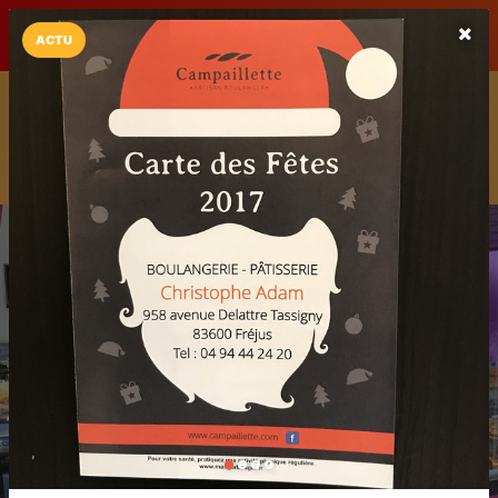
LaCarte sur
LaCarte
Play Store
ACTU
Installez l'App LaCarte
Téléchargez gratuitement l'app LaCarte pour suivre vos
commerces favoris et ne rien rater !
Télécharger
Plus tard