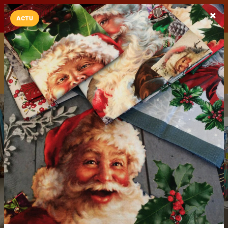
LaCarte sur
LaCarte
Play Store
ACTU
Installez l'App LaCarte
Téléchargez gratuitement l'app LaCarte pour suivre vos
commerces favoris et ne rien rater !
Télécharger
Plus tard