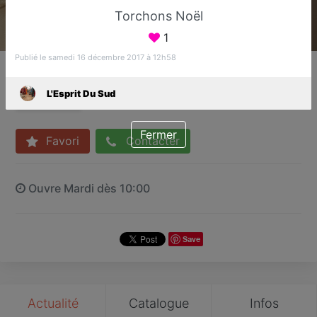
Torchons Noël
1
Publié le samedi 16 décembre 2017 à 12h58
L'Esprit Du Sud
Boutique de linge de maison
L'Esprit Du Sud
Fréjus
Fermer
Favori
Contacter
Ouvre Mardi dès 10:00
Save
Actualité
Catalogue
Infos