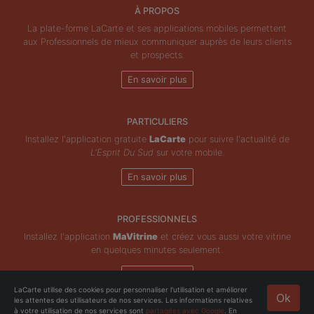
À PROPOS
La plate-forme LaCarte et ses applications mobiles permettent
aux Professionnels de mieux communiquer auprès de leurs clients
et prospects.
En savoir plus
PARTICULIERS
Installez l'application gratuite
LaCarte
pour suivre l'actualité de
L'Esprit Du Sud
sur votre mobile.
En savoir plus
PROFESSIONNELS
Installez l'application
MaVitrine
et créez vous aussi votre vitrine
en quelques minutes seulement.
En savoir plus
LaCarte utilise des cookies pour personnaliser l'utilisation et améliorer
Ok
les attentes des utilisateurs de nos services. Les informations relatives
Copyright © ZeMAP 2026 - Tous droits réservés.
à votre utilisation de nos services sont
partagées avec Google
. En