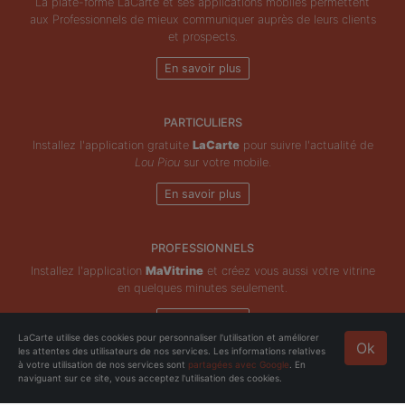
La plate-forme LaCarte et ses applications mobiles permettent
aux Professionnels de mieux communiquer auprès de leurs clients
et prospects.
En savoir plus
PARTICULIERS
Installez l'application gratuite
LaCarte
pour suivre l'actualité de
Lou Piou
sur votre mobile.
En savoir plus
PROFESSIONNELS
Installez l'application
MaVitrine
et créez vous aussi votre vitrine
en quelques minutes seulement.
En savoir plus
LaCarte utilise des cookies pour personnaliser l'utilisation et améliorer
Ok
les attentes des utilisateurs de nos services. Les informations relatives
Copyright © ZeMAP 2026 - Tous droits réservés.
à votre utilisation de nos services sont
partagées avec Google
. En
naviguant sur ce site, vous acceptez l'utilisation des cookies.