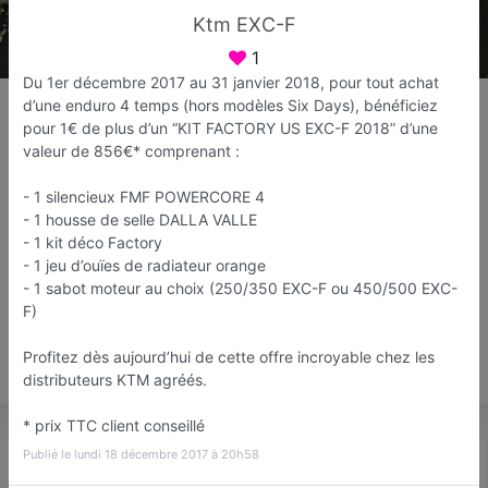
Ktm EXC-F
1
Du 1er décembre 2017 au 31 janvier 2018, pour tout achat
Nikita Bike
d’une enduro 4 temps (hors modèles Six Days), bénéficiez
Concessionnaire 2 roues
pour 1€ de plus d’un “KIT FACTORY US EXC-F 2018” d’une
valeur de 856€* comprenant :
Fréjus
- 1 silencieux FMF POWERCORE 4
Favori
Contacter
- 1 housse de selle DALLA VALLE
- 1 kit déco Factory
- 1 jeu d’ouïes de radiateur orange
Ouvre dès 14:30
- 1 sabot moteur au choix (250/350 EXC-F ou 450/500 EXC-
F)
Profitez dès aujourd’hui de cette offre incroyable chez les
Save
distributeurs KTM agréés.
* prix TTC client conseillé
Publié le lundi 18 décembre 2017 à 20h58
Actualité
Catalogue
Infos