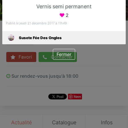
Vernis semi permanent
2
Publié le jeudi 21 décembre 2017 à 11h49
Susete Fée Des Ongles
Bar à ongles
Susete Fée Des Ongles
Sucy-en-Brie
Fermer
Favori
Contacter
Sur rendez-vous jusqu'à 18:00
Save
Actualité
Catalogue
Infos