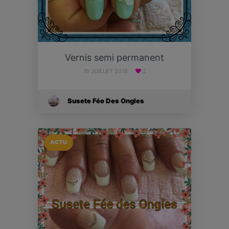
Vernis semi permanent
16 JUILLET 2018
2
Susete Fée Des Ongles
ACTU