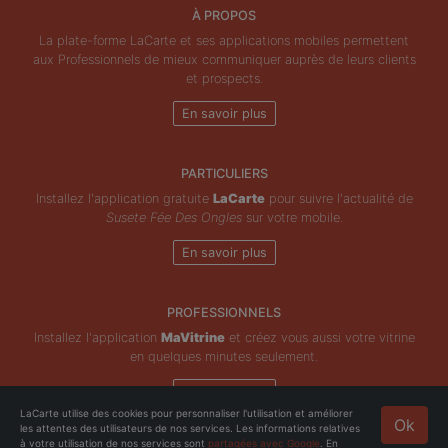
À PROPOS
La plate-forme LaCarte et ses applications mobiles permettent
aux Professionnels de mieux communiquer auprès de leurs clients
et prospects.
En savoir plus
PARTICULIERS
Installez l'application gratuite
LaCarte
pour suivre l'actualité de
Susete Fée Des Ongles
sur votre mobile.
En savoir plus
PROFESSIONNELS
Installez l'application
MaVitrine
et créez vous aussi votre vitrine
en quelques minutes seulement.
En savoir plus
LaCarte utilise des cookies pour personnaliser l'utilisation et améliorer
Ok
les attentes des utilisateurs de nos services. Les informations relatives
Copyright © ZeMAP 2026 - Tous droits réservés.
à votre utilisation de nos services sont
partagées avec Google
. En