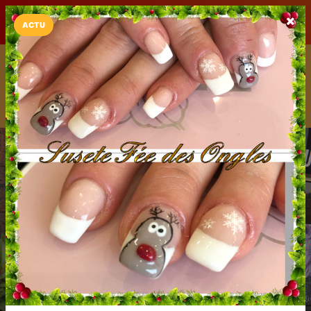
LaCarte sur
LaCarte
Play Store
ACTU
Installez l'App LaCarte
Téléchargez gratuitement l'app LaCarte pour suivre vos
commerces favoris et ne rien rater !
Télécharger
Plus tard