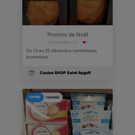
Promos de Noël
14 DÉCEMBRE 2017
1
Du 13 au 25 décembre nombreuses
promotions.
Casino SHOP Saint Aygulf
OFFRE
TERMINÉ