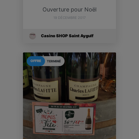
Ouverture pour Noël
19 DÉCEMBRE 2017
Casino SHOP Saint Aygulf
OFFRE
TERMINÉ