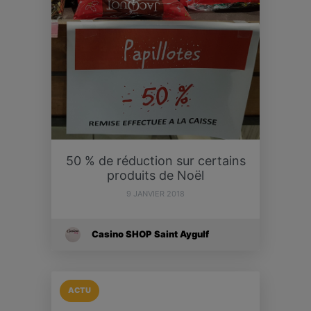
50 % de réduction sur certains
produits de Noël
9 JANVIER 2018
Casino SHOP Saint Aygulf
ACTU