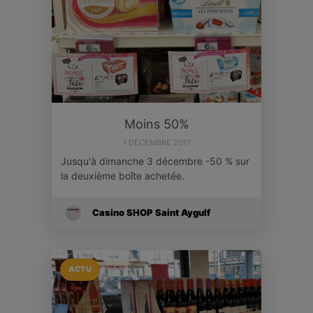
Moins 50%
1 DÉCEMBRE 2017
Jusqu'à dimanche 3 décembre -50 % sur
la deuxième boîte achetée.
Casino SHOP Saint Aygulf
ACTU